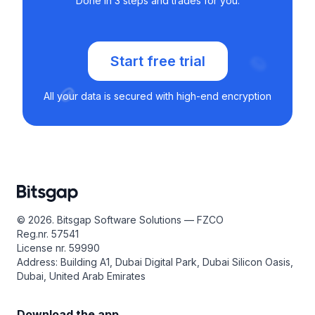
Done in 3 steps and trades for you.
Start free trial
All your data is secured with high-end encryption
© 2026. Bitsgap Software Solutions — FZCO
Reg.nr. 57541
License nr. 59990
Address: Building A1, Dubai Digital Park, Dubai Silicon Oasis,
Dubai, United Arab Emirates
Download the app