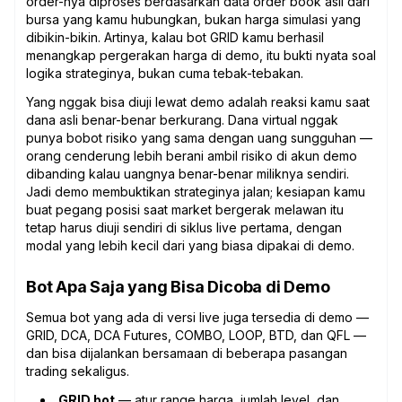
order-nya diproses berdasarkan data order book asli dari
bursa yang kamu hubungkan, bukan harga simulasi yang
dibikin-bikin. Artinya, kalau bot GRID kamu berhasil
menangkap pergerakan harga di demo, itu bukti nyata soal
logika strateginya, bukan cuma tebak-tebakan.
Yang nggak bisa diuji lewat demo adalah reaksi kamu saat
dana asli benar-benar berkurang. Dana virtual nggak
punya bobot risiko yang sama dengan uang sungguhan —
orang cenderung lebih berani ambil risiko di akun demo
dibanding kalau uangnya benar-benar miliknya sendiri.
Jadi demo membuktikan strateginya jalan; kesiapan kamu
buat pegang posisi saat market bergerak melawan itu
tetap harus diuji sendiri di siklus live pertama, dengan
modal yang lebih kecil dari yang biasa dipakai di demo.
Bot Apa Saja yang Bisa Dicoba di Demo
Semua bot yang ada di versi live juga tersedia di demo —
GRID, DCA, DCA Futures, COMBO, LOOP, BTD, dan QFL —
dan bisa dijalankan bersamaan di beberapa pasangan
trading sekaligus.
GRID bot
— atur range harga, jumlah level, dan