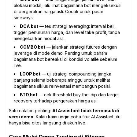
alokasi modal, lalu lihat bagaimana bot mengeksekusi
di pergerakan harga asli. Cocok untuk pasar
sideways.
DCA bot
— tes strategi averaging: interval beli,
trigger penurunan harga, dan level take profit, tanpa
mengeluarkan modal asli.
COMBO bot
— jalankan strategi futures dengan
leverage di mode demo. Penting untuk paham
bagaimana bot bereaksi di kondisi volatile sebelum
live.
LOOP bot
— uji strategi compounding jangka
panjang selama beberapa minggu untuk melihat
bagaimana siklus reinvestasi membangun posisi.
BTD bot
— cek threshold buy-the-dip dan target
recovery terhadap pergerakan harga asli.
Satu catatan penting:
AI Assistant tidak termasuk di
versi demo.
Kalau kamu ingin coba fitur AI Assistant, itu
hanya bisa dites langsung di akun live.
Cara Mulai Demo Trading di Bitsgap