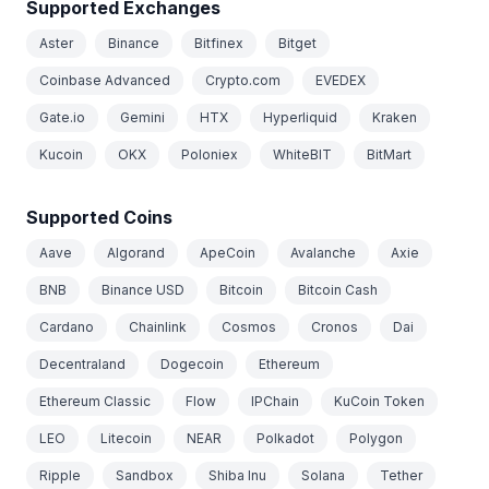
Supported Exchanges
Aster
Binance
Bitfinex
Bitget
Coinbase Advanced
Crypto.com
EVEDEX
Gate.io
Gemini
HTX
Hyperliquid
Kraken
Kucoin
OKX
Poloniex
WhiteBIT
BitMart
Supported Coins
Aave
Algorand
ApeCoin
Avalanche
Axie
BNB
Binance USD
Bitcoin
Bitcoin Cash
Cardano
Chainlink
Cosmos
Cronos
Dai
Decentraland
Dogecoin
Ethereum
Ethereum Classic
Flow
IPChain
KuCoin Token
LEO
Litecoin
NEAR
Polkadot
Polygon
Ripple
Sandbox
Shiba Inu
Solana
Tether