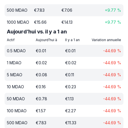
500
MDAO
€
7.83
€
7.06
+
9.77
%
1000
MDAO
€
15.66
€
14.13
+
9.77
%
Aujourd’hui vs. il y a 1 an
Actif
Aujourd’hui à
Il y a 1 an
Variation annuelle
0.5
MDAO
€
0.01
€
0.01
-44.69
%
1
MDAO
€
0.02
€
0.02
-44.69
%
5
MDAO
€
0.08
€
0.11
-44.69
%
10
MDAO
€
0.16
€
0.23
-44.69
%
50
MDAO
€
0.78
€
1.13
-44.69
%
100
MDAO
€
1.57
€
2.27
-44.69
%
500
MDAO
€
7.83
€
11.33
-44.69
%