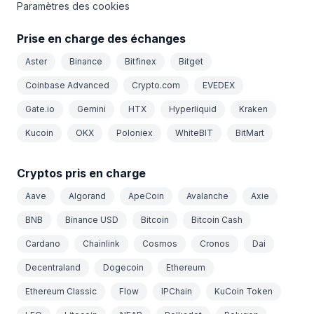
Paramètres des cookies
Prise en charge des échanges
Aster
Binance
Bitfinex
Bitget
Coinbase Advanced
Crypto.com
EVEDEX
Gate.io
Gemini
HTX
Hyperliquid
Kraken
Kucoin
OKX
Poloniex
WhiteBIT
BitMart
Cryptos pris en charge
Aave
Algorand
ApeCoin
Avalanche
Axie
BNB
Binance USD
Bitcoin
Bitcoin Cash
Cardano
Chainlink
Cosmos
Cronos
Dai
Decentraland
Dogecoin
Ethereum
Ethereum Classic
Flow
IPChain
KuCoin Token