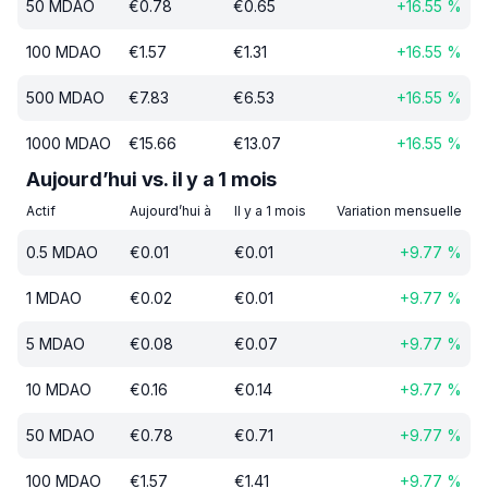
50
MDAO
€
0.78
€
0.65
+
16.55
%
100
MDAO
€
1.57
€
1.31
+
16.55
%
500
MDAO
€
7.83
€
6.53
+
16.55
%
1000
MDAO
€
15.66
€
13.07
+
16.55
%
Aujourd’hui vs. il y a 1 mois
Actif
Aujourd’hui à
Il y a 1 mois
Variation mensuelle
0.5
MDAO
€
0.01
€
0.01
+
9.77
%
1
MDAO
€
0.02
€
0.01
+
9.77
%
5
MDAO
€
0.08
€
0.07
+
9.77
%
10
MDAO
€
0.16
€
0.14
+
9.77
%
50
MDAO
€
0.78
€
0.71
+
9.77
%
100
MDAO
€
1.57
€
1.41
+
9.77
%