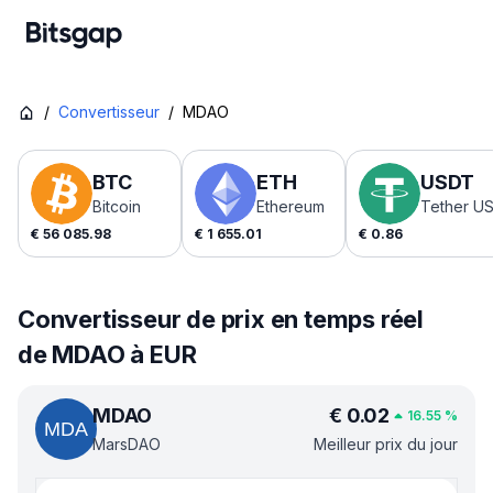
/
Convertisseur
/
MDAO
BTC
ETH
USDT
Bitcoin
Ethereum
Tether U
€
56 085.98
€
1 655.01
€
0.86
Convertisseur de prix en temps réel
de MDAO à EUR
MDAO
€
0.02
16.55
%
MarsDAO
Meilleur prix du jour