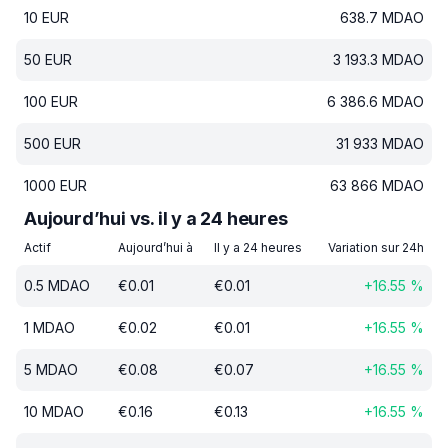
10
EUR
638.7
MDAO
50
EUR
3 193.3
MDAO
100
EUR
6 386.6
MDAO
500
EUR
31 933
MDAO
1000
EUR
63 866
MDAO
Aujourd’hui vs. il y a 24 heures
Actif
Aujourd’hui à
Il y a 24 heures
Variation sur 24h
0.5
MDAO
€
0.01
€
0.01
+
16.55
%
1
MDAO
€
0.02
€
0.01
+
16.55
%
5
MDAO
€
0.08
€
0.07
+
16.55
%
10
MDAO
€
0.16
€
0.13
+
16.55
%