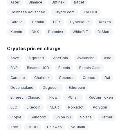
Aster
Binance
Bitfinex
Bitget
Coinbase Advanced
Crypto.com
EVEDEX
Gate.io
Gemini
HTX
Hyperliquid
Kraken
Kucoin
OKX
Poloniex
WhiteBIT
BitMart
Cryptos pris en charge
Aave
Algorand
ApeCoin
Avalanche
Axie
BNB
Binance USD
Bitcoin
Bitcoin Cash
Cardano
Chainlink
Cosmos
Cronos
Dai
Decentraland
Dogecoin
Ethereum
Ethereum Classic
Flow
IPChain
KuCoin Token
LEO
Litecoin
NEAR
Polkadot
Polygon
Ripple
Sandbox
Shiba Inu
Solana
Tether
Tron
USDC
Uniswap
VeChain