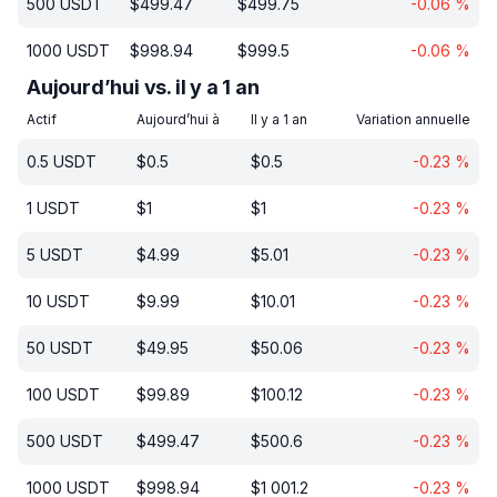
500
USDT
$
499.47
$
499.75
-0.06
%
1000
USDT
$
998.94
$
999.5
-0.06
%
Aujourd’hui vs. il y a 1 an
Actif
Aujourd’hui à
Il y a 1 an
Variation annuelle
0.5
USDT
$
0.5
$
0.5
-0.23
%
1
USDT
$
1
$
1
-0.23
%
5
USDT
$
4.99
$
5.01
-0.23
%
10
USDT
$
9.99
$
10.01
-0.23
%
50
USDT
$
49.95
$
50.06
-0.23
%
100
USDT
$
99.89
$
100.12
-0.23
%
500
USDT
$
499.47
$
500.6
-0.23
%
1000
USDT
$
998.94
$
1 001.2
-0.23
%