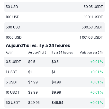
50
USD
50.05
USDT
100
USD
100.11
USDT
500
USD
500.53
USDT
1000
USD
1 001.06
USDT
Aujourd’hui vs. il y a 24 heures
Actif
Aujourd’hui à
Il y a 24 heures
Variation sur 24h
0.5
USDT
$
0.5
$
0.5
+
0.01
%
1
USDT
$
1
$
1
+
0.01
%
5
USDT
$
4.99
$
4.99
+
0.01
%
10
USDT
$
9.99
$
9.99
+
0.01
%
50
USDT
$
49.95
$
49.94
+
0.01
%