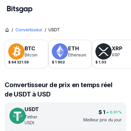
/
Convertisseur
/
USDT
BTC
ETH
XRP
Bitcoin
Ethereum
XRP
$
64 321.59
$
1 902
$
1.03
Convertisseur de prix en temps réel
de USDT à USD
USDT
$
1
0.01
%
Tether
Meilleur prix du jour
USDt