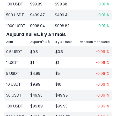
100
USDT
$
99.89
$
99.88
+
0.01
%
500
USDT
$
499.47
$
499.41
+
0.01
%
1000
USDT
$
998.94
$
998.82
+
0.01
%
Aujourd’hui vs. il y a 1 mois
Actif
Aujourd’hui à
Il y a 1 mois
Variation mensuelle
0.5
USDT
$
0.5
$
0.5
-0.06
%
1
USDT
$
1
$
1
-0.06
%
5
USDT
$
4.99
$
5
-0.06
%
10
USDT
$
9.99
$
10
-0.06
%
50
USDT
$
49.95
$
49.98
-0.06
%
100
USDT
$
99.89
$
99.95
-0.06
%