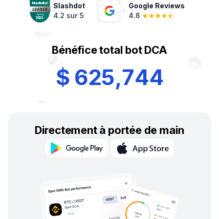
Slashdot
Google Reviews
4.2 sur 5
4.8
Bénéfice total bot DCA
$
6
2
5
,
7
4
4
Directement à portée de main