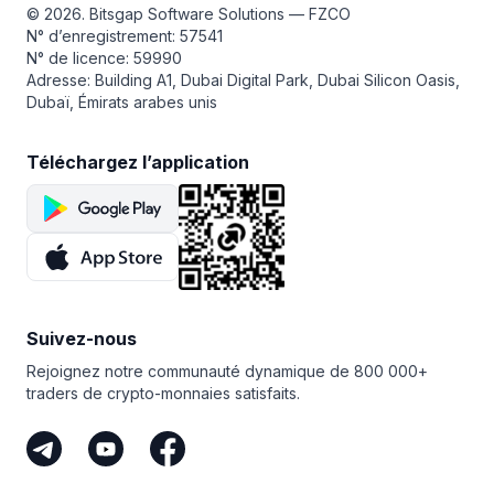
de trading, il change la donne pour les traders qui
© 2026. Bitsgap Software Solutions — FZCO
souhaitent développer leur portfolio. Grâce
Il s’agit d’un trading automatisé, repensé pour un succès
N° d’enregistrement: 57541
à sa capacité de gain dans la double monnaie,
à long terme.
N° de licence: 59990
au réinvestissement automatique et à l’adaptation
Adresse: Building A1, Dubai Digital Park, Dubai Silicon Oasis,
intelligente du marché, le Bot LOOP garantit que vos
Dubaï, Émirats arabes unis
profits sont maximisés pendant que vous gardez
le contrôle. C’est le compagnon idéal pour tous ceux qui
se concentrent sur le succès à long terme.
Téléchargez l’application
Suivez-nous
Rejoignez notre communauté dynamique de 800 000+
traders de crypto-monnaies satisfaits.