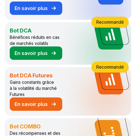
En savoir plus
sur le bot de trading GRID
Recommandé
Bot DCA
Bénéfices réduits en cas
de marchés volatils
En savoir plus
sur le bot de trading DCA
Recommandé
Bot DCA Futures
Gains constants grâce
à la volatilité du marché
Futures
En savoir plus
sur le bot de trading DCA Futures
Bot COMBO
Des récompenses et des