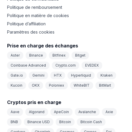
Politique de remboursement
Politique en matière de cookies
Politique d’affiliation
Paramètres des cookies
Prise en charge des échanges
Aster
Binance
Bitfinex
Bitget
Coinbase Advanced
Crypto.com
EVEDEX
Gate.io
Gemini
HTX
Hyperliquid
Kraken
Kucoin
OKX
Poloniex
WhiteBIT
BitMart
Cryptos pris en charge
Aave
Algorand
ApeCoin
Avalanche
Axie
BNB
Binance USD
Bitcoin
Bitcoin Cash
Cardano
Chainlink
Cosmos
Cronos
Dai