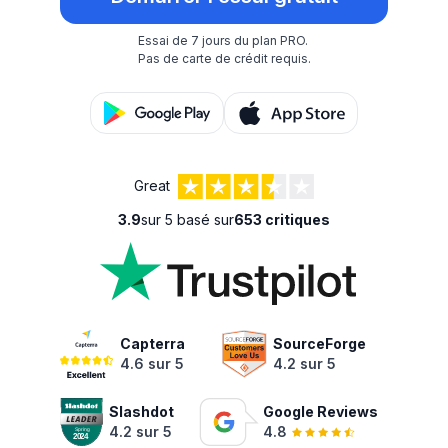
Essai de 7 jours du plan PRO.
Pas de carte de crédit requis.
Great
3.9
sur 5 basé sur
653 critiques
Capterra
SourceForge
4.6 sur 5
4.2 sur 5
Slashdot
Google Reviews
4.2 sur 5
4.8