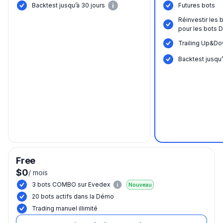
Вacktest jusqu’à 30 jours
Futures bots
Réinvestir les
pour les bots 
Trailing Up&Do
Вacktest jusqu’
Free
$0
/
mois
3 bots COMBO sur Evedex
Nouveau
20 bots actifs dans la Démo
Trading manuel illimité