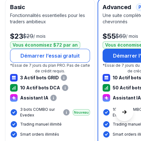
Basic
Advanced
P
Fonctionnalités essentielles pour les
Une suite complète
traders ambitieux
chevronnés
$23
$55
$29
$69
/
mois
/
mois
Vous économisez $72 par an
Vous économise
Démarrer l’essai gratuit
Démarrer l’
*
Essai de 7 jours du plan PRO.
Pas de carte
*
Essai de 7 jours du
de crédit requis.
de créd
3 Actif bots GRID
10 Actif bot
10 Actif bots DCA
50 Actif bo
Assistant IA
Assistant IA
3 bots COMBO sur
10 bots COMBO
Nouveau
Evedex
Evedex
Trading manuel illimité
Trading manuel 
Smart orders illimités
Smart orders il