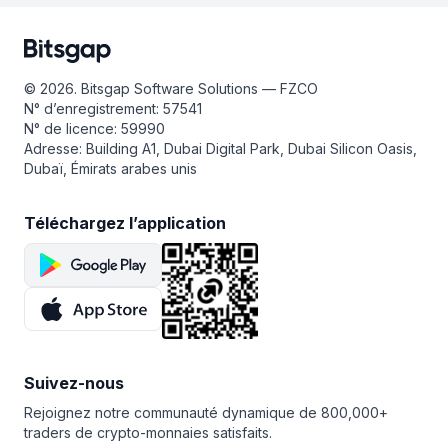
permettent de profiter plus facilement du trading
dynamique et passionnée. Ceci signifie plus de volatilité
de bots. Vous pouvez également acheter n’importe quel
et des bénéfices plus importants. Bitsgap rassemble les
abonnement pour 12 mois et obtenir 2 mois gratuits.
meilleures interfaces échanges en un seul lieu, vous
permettant de trader de la meilleure façon : sans
© 2026. Bitsgap Software Solutions — FZCO
distractions et avec un ensemble complet d’outils pour
N° d’enregistrement: 57541
tirer le meilleur parti du bot trading.
N° de licence: 59990
Adresse: Building A1, Dubai Digital Park, Dubai Silicon Oasis,
Dubaï, Émirats arabes unis
Téléchargez l’application
Suivez-nous
Rejoignez notre communauté dynamique de 800,000+
traders de crypto-monnaies satisfaits.