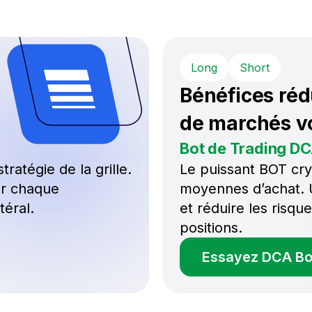
Long
Short
Bénéfices réd
de marchés vo
Bot de Trading D
tratégie de la grille.
Le puissant BOT cry
sur chaque
moyennes d’achat. Ut
éral.
et réduire les risq
positions.
Essayez DCA Bo