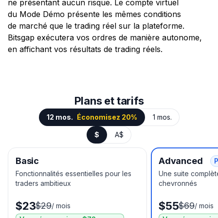
ne présentant aucun risque. Le compte virtuel
du Mode Démo présente les mêmes conditions
de marché que le trading réel sur la plateforme.
Bitsgap exécutera vos ordres de manière autonome,
en affichant vos résultats de trading réels.
Plans et tarifs
12 mos.
Économisez 20%
1 mos.
$
A$
Basic
Advanced
P
Fonctionnalités essentielles pour les
Une suite complète
traders ambitieux
chevronnés
$23
$55
$29
$69
/
mois
/
mois