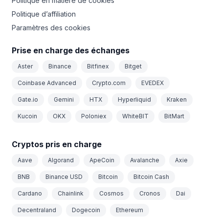
Politique en matière de cookies
Politique d’affiliation
Paramètres des cookies
Prise en charge des échanges
Aster
Binance
Bitfinex
Bitget
Coinbase Advanced
Crypto.com
EVEDEX
Gate.io
Gemini
HTX
Hyperliquid
Kraken
Kucoin
OKX
Poloniex
WhiteBIT
BitMart
Cryptos pris en charge
Aave
Algorand
ApeCoin
Avalanche
Axie
BNB
Binance USD
Bitcoin
Bitcoin Cash
Cardano
Chainlink
Cosmos
Cronos
Dai
Decentraland
Dogecoin
Ethereum