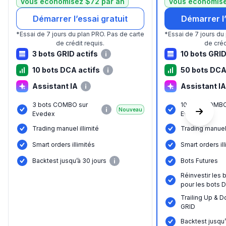
Vous économisez $72 par an
Vous économise
Démarrer l’essai gratuit
Démarrer l’
*
Essai de 7 jours du plan PRO.
Pas de carte
*
Essai de 7 jours du
de crédit requis.
de créd
3 bots GRID actifs
10 bots GRID
10 bots DCA actifs
50 bots DCA
Assistant IA
Assistant IA
3 bots COMBO sur
10 bots COMBO
Nouveau
Evedex
Evedex
Trading manuel illimité
Trading manuel 
Smart orders illimités
Smart orders il
Backtest jusqu’à 30 jours
Bots Futures
Réinvestir les
pour les bots 
Trailing Up & D
GRID
Backtest jusqu’