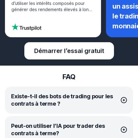
d’utiliser les intérêts composés pour
un assis
générer des rendements élevés à long
le trad
terme.
monnai
Démarrer l’essai gratuit
FAQ
Existe-t-il des bots de trading pour les
contrats à terme ?
GRID, DCA, BTD, LOOP, DCA Futures, COMBO
Peut-on utiliser l’IA pour trader des
ou AI Assistant.
contrats à terme?
Oui, il existe des bots de trading spécialement conçus