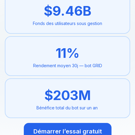
$
9.46
B
Fonds des utilisateurs sous
gestion
11
%
Rendement moyen 30j
— bot GRID
$
203
M
Bénéfice total du bot sur un an
Démarrer l’essai gratuit