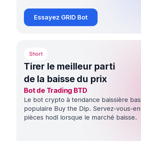
$
9.46
B
Fonds des utilisateurs sous
gestion