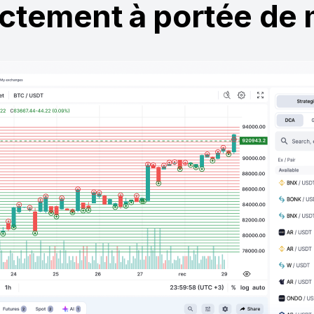
Utilisateur expérimenté ?
Prenez le contrôle total
Ajustez chaque paramètre
de trading
Définir des niveaux personnalisés
de Take Profit/Stop Loss
Activer les fonctionnalités de suivi
intelligentes
Construisez votre stratégie
parfaite grâce à notre tableau
de bord intuitif
CONTRÔLE