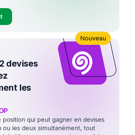
$
203
M
Bénéfice total du bot sur un an