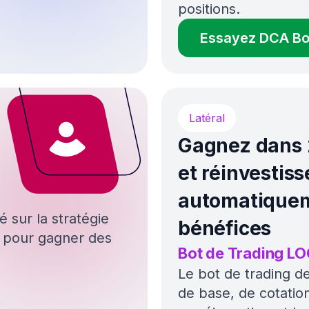
11
%
Rendement moyen 30j
— bot GRID
Démarrer l’essai gratuit