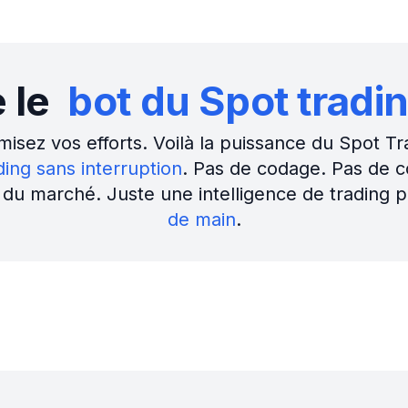
rformances des bots, analysez la rentabilité et 
 données avec des tableaux de bord puissants.
Installez votre Crypt
ding Bot
en quelques