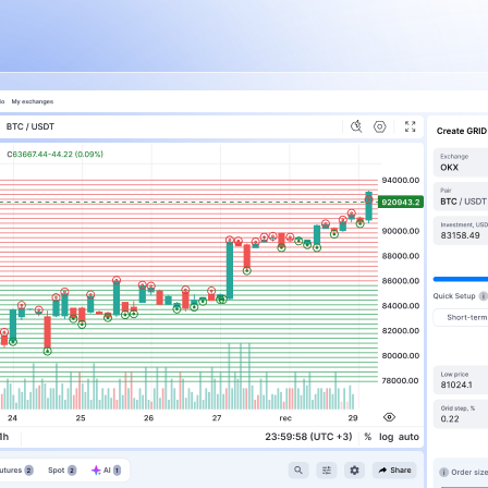
2,8%
5,3%
Essai gratuit
Essai gratuit
En savoir plus
En savoir plus
g GRID
sur le bot de trading DCA
sur le bot de trading BTD
Avantages du