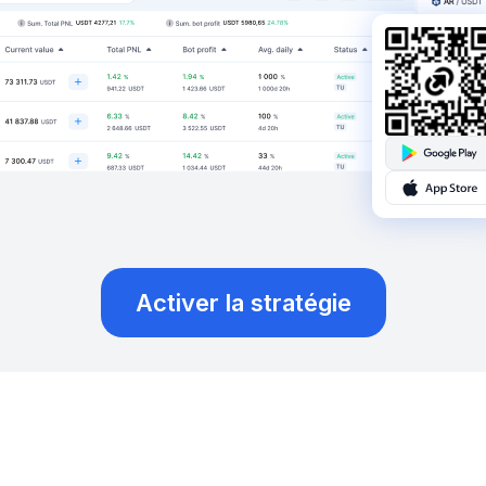
Lancez votre bot de trading Spot maintenant
Pourquoi Bitsgap?
 bots de trading. Une solution de trading crypt