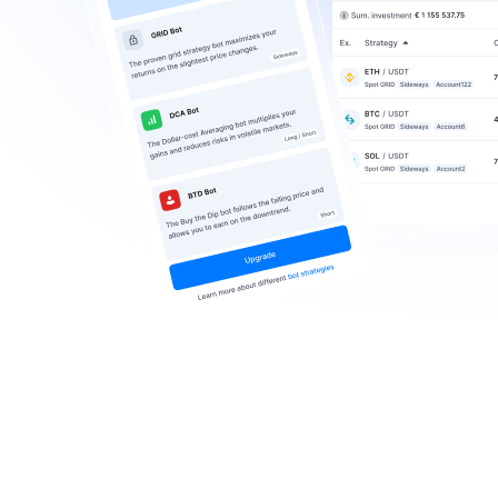
bot 
Configurat
Lancez un bot
ou personnali
Votre str
Choisissez pa
conditions de
Restez in