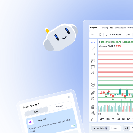
Protection Anti-
Pump
Bénéfice moyen
6,2%
Essai gratuit
En savoir plus
sur le bot de tradin