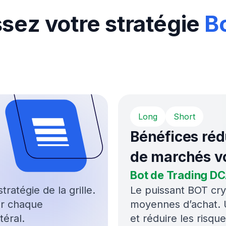
Analyser
Terminal de trading intelligent avec
analyses exploitables
aders heureux et ce n’
utomatiser le trading de crypto-monnaies avan
isateurs ont lancé plus de 4,7 millions de bots à