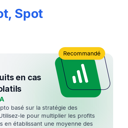
Optimiser
Backtesting, stratégies prédéfinies
et assistance IA
est pas fini
t que cela ne devienne une tendance.
 ce jour.