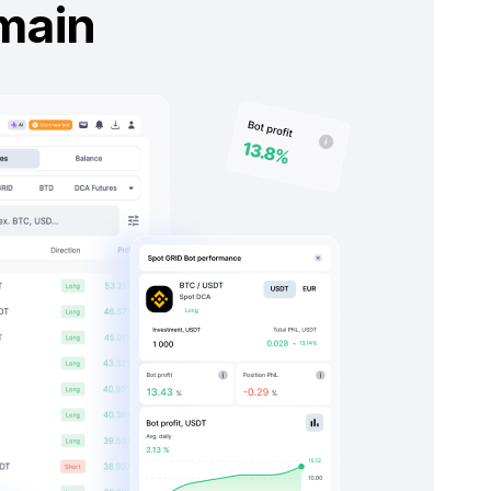
Surveiller et ajuster
Suivez vos bénéfices en direct
Surveiller toutes les transactions
actives
Optimisez à la volée avec des
informations exploitables
Ajuster les stratégies en fonction
des données de performance
PROFIT