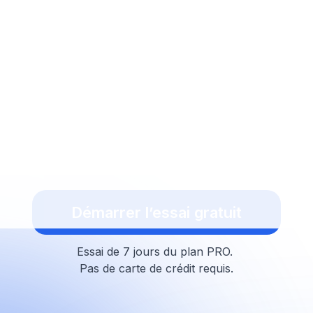
Long / Short
Short
Haut et bas
Bas