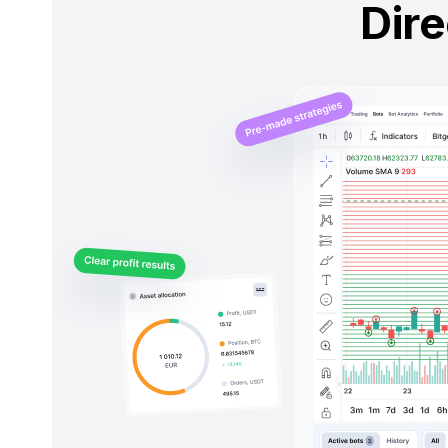
Démarrage rapide en 3
clics
Sélectionnez votre échange
Choisissez votre paire
de trading
Appuyez sur Démarrer
Voilà, vous êtes en direct avec nos
paramètres par défaut rentables
et testés
DÉMARRER