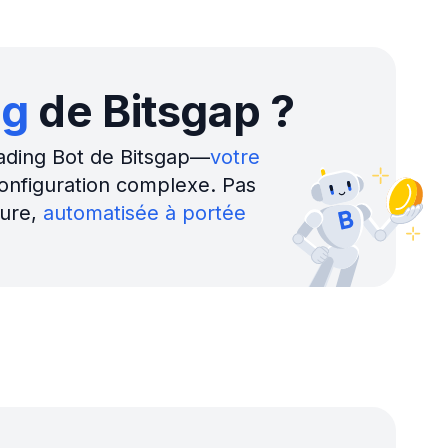
effectuez des ajustements
o
 minutes