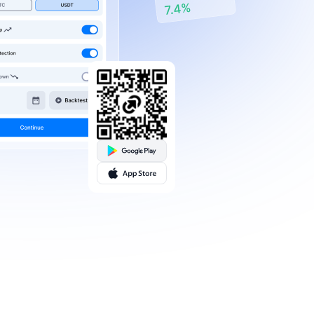
sgap
ies prédéfinies
 profiter de toutes les
vance