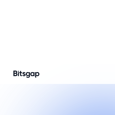
Direction
Latéral
Indicateurs
Stop Loss
Take Profit
Trailing
Haut et bas
Réinvestissement
automatique des
bénéfices