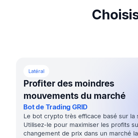
Automatiser
Bots de trading Advanced sur 17
plateformes d’échange
+800,000 tr
Bitsgap a été l’un des premiers à a
Nos util