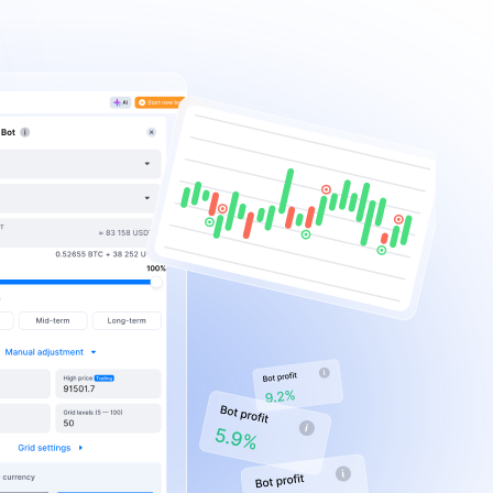
Dépendant
~4-6%
du marché
Essai gratuit
Essai gratuit
En savoir plus
En savoir plus
sur le bot de trading LOOP
sur le bot de trading QFL