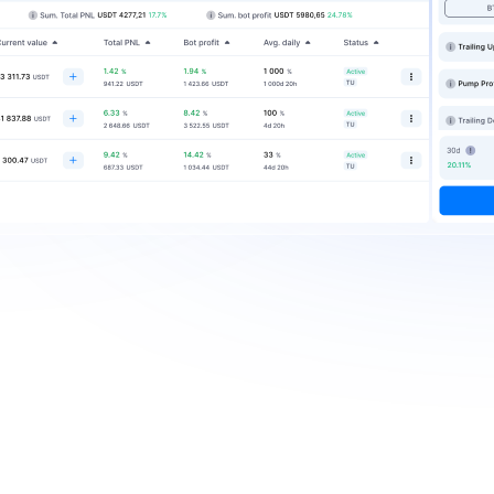
de trading Spot
de Bit
ion sans effort, forts résultats
 rentable en quelques minutes avec des stratég
sez chaque détail pour un maximum de gains.
atégie, quel que soit le marché
rmi les stratégies GRID, DCA, LOOP ou BTD pour
 marché.
formé, gardez une longueur d’a