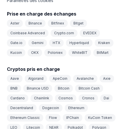
Paramètres des cookies
Prise en charge des échanges
Aster
Binance
Bitfinex
Bitget
Coinbase Advanced
Crypto.com
EVEDEX
Gate.io
Gemini
HTX
Hyperliquid
Kraken
Kucoin
OKX
Poloniex
WhiteBIT
BitMart
Cryptos pris en charge
Aave
Algorand
ApeCoin
Avalanche
Axie
BNB
Binance USD
Bitcoin
Bitcoin Cash
Cardano
Chainlink
Cosmos
Cronos
Dai
Decentraland
Dogecoin
Ethereum
Ethereum Classic
Flow
IPChain
KuCoin Token
LEO
Litecoin
NEAR
Polkadot
Polygon