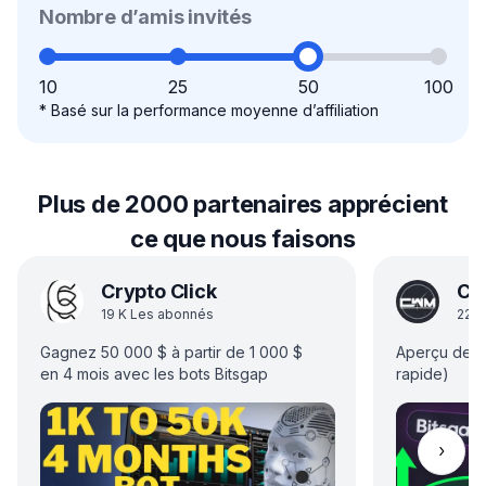
Nombre d’amis invités
10
25
50
100
*
Basé sur la performance moyenne d’affiliation
Plus de 2000 partenaires apprécient
ce que nous faisons
Crypto Click
Cr
19
K
Les abonnés
22.1
Gagnez 50 000 $ à partir de 1 000 $
Aperçu de la
en 4 mois avec les bots Bitsgap
rapide)
Faire d