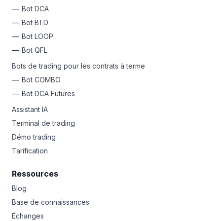
votre portefeuille dans une durée de 21 jours.
de méthodes de marketing illégales, frauduleuses
Bot DCA
ou douteuses.
Bot BTD
Note that according to EU regulations, we don’t work
Bot LOOP
with partners from the Russian Federation and Belarus
and don’t accept referral traffic from these countries.
Bot QFL
Bots de trading pour les contrats à terme
Bot COMBO
Bot DCA Futures
Assistant IA
Terminal de trading
Démo trading
Tarification
Ressources
Blog
Base de connaissances
Échanges