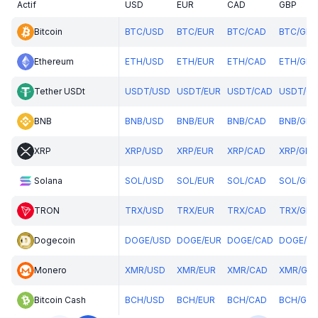
Actif
USD
EUR
CAD
GBP
Bitcoin
BTC
/
USD
BTC
/
EUR
BTC
/
CAD
BTC
/
GBP
Ethereum
ETH
/
USD
ETH
/
EUR
ETH
/
CAD
ETH
/
GBP
Tether USDt
USDT
/
USD
USDT
/
EUR
USDT
/
CAD
USDT
/
GB
BNB
BNB
/
USD
BNB
/
EUR
BNB
/
CAD
BNB
/
GBP
XRP
XRP
/
USD
XRP
/
EUR
XRP
/
CAD
XRP
/
GBP
Solana
SOL
/
USD
SOL
/
EUR
SOL
/
CAD
SOL
/
GBP
TRON
TRX
/
USD
TRX
/
EUR
TRX
/
CAD
TRX
/
GBP
Dogecoin
DOGE
/
USD
DOGE
/
EUR
DOGE
/
CAD
DOGE
/
G
Monero
XMR
/
USD
XMR
/
EUR
XMR
/
CAD
XMR
/
GB
Bitcoin Cash
BCH
/
USD
BCH
/
EUR
BCH
/
CAD
BCH
/
GBP