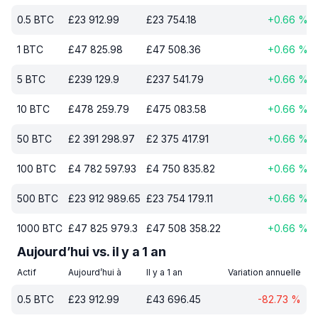
0.5
BTC
£
23 912.99
£
23 754.18
+
0.66
%
1
BTC
£
47 825.98
£
47 508.36
+
0.66
%
5
BTC
£
239 129.9
£
237 541.79
+
0.66
%
10
BTC
£
478 259.79
£
475 083.58
+
0.66
%
50
BTC
£
2 391 298.97
£
2 375 417.91
+
0.66
%
100
BTC
£
4 782 597.93
£
4 750 835.82
+
0.66
%
500
BTC
£
23 912 989.65
£
23 754 179.11
+
0.66
%
1000
BTC
£
47 825 979.3
£
47 508 358.22
+
0.66
%
Aujourd’hui vs. il y a 1 an
Actif
Aujourd’hui à
Il y a 1 an
Variation annuelle
0.5
BTC
£
23 912.99
£
43 696.45
-82.73
%