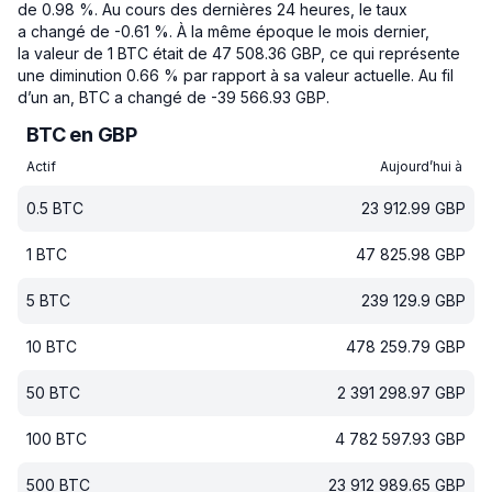
de 0.98 %.
Au cours des dernières 24 heures, le taux
a changé de -0.61 %.
À la même époque le mois dernier,
la valeur de 1 BTC était de 47 508.36 GBP, ce qui représente
une diminution 0.66 % par rapport à sa valeur actuelle.
Au fil
d’un an, BTC a changé de -39 566.93 GBP.
BTC en GBP
Actif
Aujourd’hui à
0.5
BTC
23 912.99
GBP
1
BTC
47 825.98
GBP
5
BTC
239 129.9
GBP
10
BTC
478 259.79
GBP
50
BTC
2 391 298.97
GBP
100
BTC
4 782 597.93
GBP
500
BTC
23 912 989.65
GBP