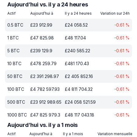
Aujourd’hui vs. il y a 24 heures
Actif
Aujourd’hui à
Il y a 24 heures
Variation sur 24h
0.5
BTC
£
23 912.99
£
24 058.52
-0.61
%
1
BTC
£
47 825.98
£
48 117.04
-0.61
%
5
BTC
£
239 129.9
£
240 585.22
-0.61
%
10
BTC
£
478 259.79
£
481 170.43
-0.61
%
50
BTC
£
2 391 298.97
£
2 405 852.16
-0.61
%
100
BTC
£
4 782 597.93
£
4 811 704.32
-0.61
%
500
BTC
£
23 912 989.65
£
24 058 521.59
-0.61
%
1000
BTC
£
47 825 979.3
£
48 117 043.18
-0.61
%
Aujourd’hui vs. il y a 1 mois
Actif
Aujourd’hui à
Il y a 1 mois
Variation mensuelle