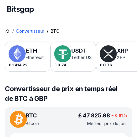
/
Convertisseur
/
BTC
ETH
USDT
XRP
Ethereum
Tether USDt
XRP
£
1 414.22
£
0.74
£
0.76
Convertisseur de prix en temps réel
de BTC à GBP
BTC
£
47 825.98
0.61
%
Bitcoin
Meilleur prix du jour