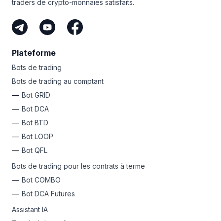
traders de crypto-monnaies satisfaits.
besoin de l’adresse publique du destinataire, ainsi que
de Bitsgap pour consulter les prix en temps réel!
de vos deux clés pour chiffrer et signer vos
transactions.
Plateforme
Bots de trading
Bots de trading au comptant
Bot GRID
Bot DCA
Bot BTD
Bot LOOP
Bot QFL
Bots de trading pour les contrats à terme
Bot COMBO
Bot DCA Futures
Assistant IA