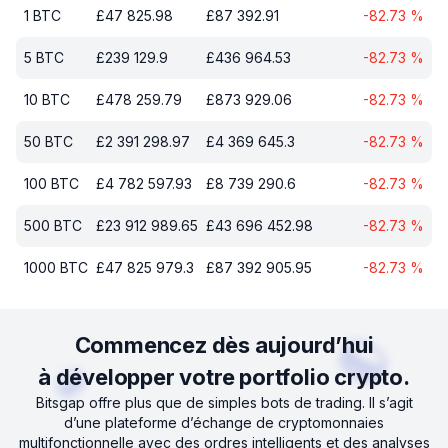
1
BTC
£
47 825.98
£
87 392.91
-82.73
%
5
BTC
£
239 129.9
£
436 964.53
-82.73
%
10
BTC
£
478 259.79
£
873 929.06
-82.73
%
50
BTC
£
2 391 298.97
£
4 369 645.3
-82.73
%
100
BTC
£
4 782 597.93
£
8 739 290.6
-82.73
%
500
BTC
£
23 912 989.65
£
43 696 452.98
-82.73
%
1000
BTC
£
47 825 979.3
£
87 392 905.95
-82.73
%
Commencez dès aujourd’hui
à développer votre portfolio crypto.
Bitsgap offre plus que de simples bots de trading. Il s’agit
d’une plateforme d’échange de cryptomonnaies
multifonctionnelle avec des ordres intelligents et des analyses