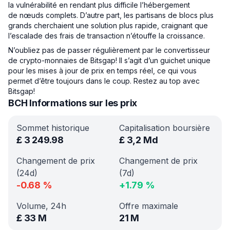
la vulnérabilité en rendant plus difficile l’hébergement
de nœuds complets. D’autre part, les partisans de blocs plus
grands cherchaient une solution plus rapide, craignant que
l’escalade des frais de transaction n’étouffe la croissance.
N’oubliez pas de passer régulièrement par le convertisseur
de crypto-monnaies de Bitsgap! Il s’agit d’un guichet unique
pour les mises à jour de prix en temps réel, ce qui vous
permet d’être toujours dans le coup. Restez au top avec
Bitsgap!
BCH Informations sur les prix
Sommet historique
Capitalisation boursière
£
3 249.98
£
3,2 Md
Changement de prix
Changement de prix
(24d)
(7d)
-0.68
%
+
1.79
%
Volume, 24h
Offre maximale
£
33 M
21 M