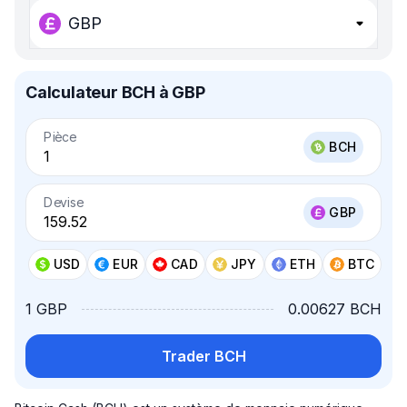
GBP
Calculateur BCH à GBP
Pièce
BCH
Devise
GBP
USD
EUR
CAD
JPY
ETH
BTC
1 GBP
0.00627 BCH
Trader BCH