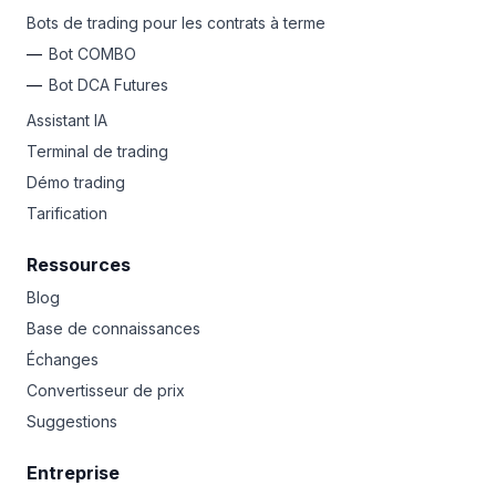
endroit, libérez des bots de trading automatisés pour
Bots de trading pour les contrats à terme
des profits passifs 24/7, utilisez des outils avancés pour
verrouiller les gains et limiter les pertes, HODL à long
Bot COMBO
terme ou faites du day trading comme un Pro. Quel que
Bot DCA Futures
soit votre style, Bitsgap est votre tremplin vers
la richesse en crypto.
Assistant IA
Terminal de trading
Démo trading
Tarification
Ressources
Blog
Base de connaissances
Échanges
Convertisseur de prix
Suggestions
Entreprise