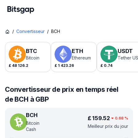
/
Convertisseur
/
BCH
BTC
ETH
USDT
Bitcoin
Ethereum
Tether U
£
48 126.2
£
1 423.26
£
0.74
Convertisseur de prix en temps réel
de BCH à GBP
BCH
£
159.52
0.68
%
Bitcoin
Meilleur prix du jour
Cash