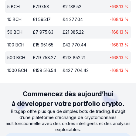
5
BCH
£
797.58
£
2 138.52
-168.13
%
10
BCH
£
1 595.17
£
4 277.04
-168.13
%
50
BCH
£
7 975.83
£
21 385.22
-168.13
%
100
BCH
£
15 951.65
£
42 770.44
-168.13
%
500
BCH
£
79 758.27
£
213 852.21
-168.13
%
1000
BCH
£
159 516.54
£
427 704.42
-168.13
%
Commencez dès aujourd’hui
à développer votre portfolio crypto.
Bitsgap offre plus que de simples bots de trading. Il s’agit
d’une plateforme d’échange de cryptomonnaies
multifonctionnelle avec des ordres intelligents et des analyses
exploitables.