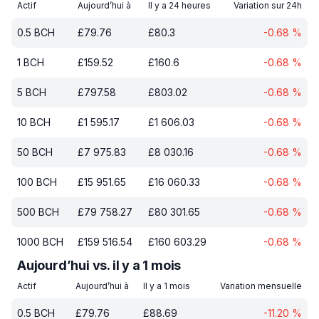
Actif
Aujourd’hui à
Il y a 24 heures
Variation sur 24h
0.5
BCH
£
79.76
£
80.3
-0.68
%
1
BCH
£
159.52
£
160.6
-0.68
%
5
BCH
£
797.58
£
803.02
-0.68
%
10
BCH
£
1 595.17
£
1 606.03
-0.68
%
50
BCH
£
7 975.83
£
8 030.16
-0.68
%
100
BCH
£
15 951.65
£
16 060.33
-0.68
%
500
BCH
£
79 758.27
£
80 301.65
-0.68
%
1000
BCH
£
159 516.54
£
160 603.29
-0.68
%
Aujourd’hui vs. il y a 1 mois
Actif
Aujourd’hui à
Il y a 1 mois
Variation mensuelle
0.5
BCH
£
79.76
£
88.69
-11.20
%