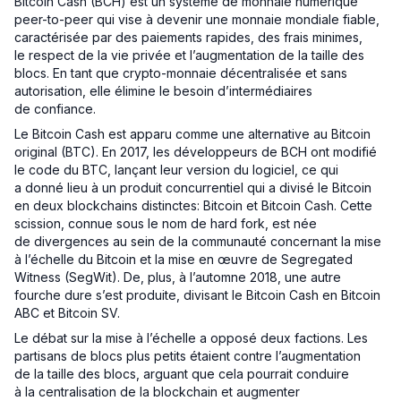
Bitcoin Cash (BCH) est un système de monnaie numérique
peer-to-peer qui vise à devenir une monnaie mondiale fiable,
caractérisée par des paiements rapides, des frais minimes,
le respect de la vie privée et l’augmentation de la taille des
blocs. En tant que crypto-monnaie décentralisée et sans
autorisation, elle élimine le besoin d’intermédiaires
de confiance.
Le Bitcoin Cash est apparu comme une alternative au Bitcoin
original (BTC). En 2017, les développeurs de BCH ont modifié
le code du BTC, lançant leur version du logiciel, ce qui
a donné lieu à un produit concurrentiel qui a divisé le Bitcoin
en deux blockchains distinctes: Bitcoin et Bitcoin Cash. Cette
scission, connue sous le nom de hard fork, est née
de divergences au sein de la communauté concernant la mise
à l’échelle du Bitcoin et la mise en œuvre de Segregated
Witness (SegWit). De, plus, à l’automne 2018, une autre
fourche dure s’est produite, divisant le Bitcoin Cash en Bitcoin
ABC et Bitcoin SV.
Le débat sur la mise à l’échelle a opposé deux factions. Les
partisans de blocs plus petits étaient contre l’augmentation
de la taille des blocs, arguant que cela pourrait conduire
à la centralisation de la blockchain et augmenter