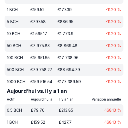
1
BCH
£
159.52
£
177.39
-11.20
%
5
BCH
£
797.58
£
886.95
-11.20
%
10
BCH
£
1 595.17
£
1 773.9
-11.20
%
50
BCH
£
7 975.83
£
8 869.48
-11.20
%
100
BCH
£
15 951.65
£
17 738.96
-11.20
%
500
BCH
£
79 758.27
£
88 694.79
-11.20
%
1000
BCH
£
159 516.54
£
177 389.59
-11.20
%
Aujourd’hui vs. il y a 1 an
Actif
Aujourd’hui à
Il y a 1 an
Variation annuelle
0.5
BCH
£
79.76
£
213.85
-168.13
%
1
BCH
£
159.52
£
427.7
-168.13
%