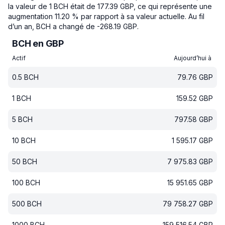
la valeur de 1 BCH était de 177.39 GBP, ce qui représente une
augmentation 11.20 % par rapport à sa valeur actuelle.
Au fil
d’un an, BCH a changé de -268.19 GBP.
BCH en GBP
Actif
Aujourd’hui à
0.5
BCH
79.76
GBP
1
BCH
159.52
GBP
5
BCH
797.58
GBP
10
BCH
1 595.17
GBP
50
BCH
7 975.83
GBP
100
BCH
15 951.65
GBP
500
BCH
79 758.27
GBP
1000
BCH
159 516.54
GBP