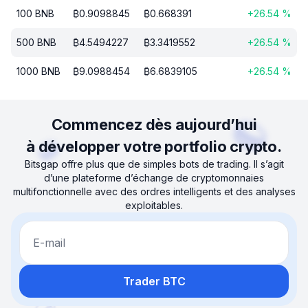
100
BNB
₿
0.9098845
₿
0.668391
+
26.54
%
500
BNB
₿
4.5494227
₿
3.3419552
+
26.54
%
1000
BNB
₿
9.0988454
₿
6.6839105
+
26.54
%
Commencez dès aujourd’hui
à développer votre portfolio crypto.
Bitsgap offre plus que de simples bots de trading. Il s’agit
d’une plateforme d’échange de cryptomonnaies
multifonctionnelle avec des ordres intelligents et des analyses
exploitables.
E-mail
Trader BTC