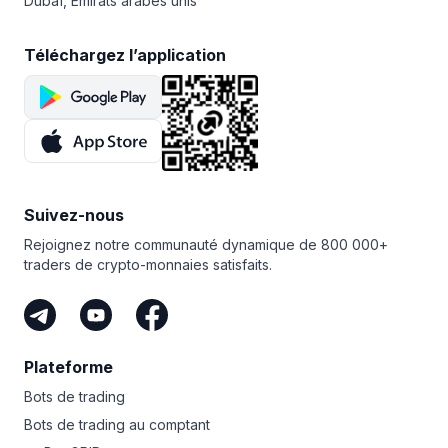
Dubaï, Émirats arabes unis
et de fonctionnalités. La technologie blockchain est
de sa sécurité pour les traders, d’une vaste gamme
au cœur des nombreux projets innovants du réseau
d’outils d’automatisation et d’une grande communauté
Binance, tels que Binance Chain, Binance Smart Chain,
amicale. Si vous souhaitez accéder à des outils
Téléchargez l’application
Binance Academy, Trust Wallet et Research. Plusieurs
de trading intelligents pour gagner en crypto, alors
initiatives parallèles de Binance s’appuient sur la BNB.
Bitsgap est fait pour vous!
Suivez-nous
Rejoignez notre communauté dynamique de 800 000+
traders de crypto-monnaies satisfaits.
Plateforme
Bots de trading
Bots de trading au comptant