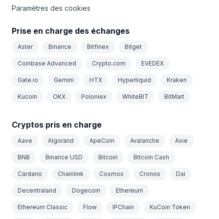
Paramètres des cookies
Prise en charge des échanges
Aster
Binance
Bitfinex
Bitget
Coinbase Advanced
Crypto.com
EVEDEX
Gate.io
Gemini
HTX
Hyperliquid
Kraken
Kucoin
OKX
Poloniex
WhiteBIT
BitMart
Cryptos pris en charge
Aave
Algorand
ApeCoin
Avalanche
Axie
BNB
Binance USD
Bitcoin
Bitcoin Cash
Cardano
Chainlink
Cosmos
Cronos
Dai
Decentraland
Dogecoin
Ethereum
Ethereum Classic
Flow
IPChain
KuCoin Token