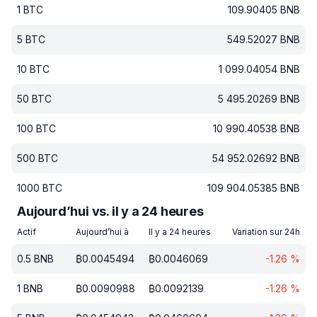
1
BTC
109.90405
BNB
5
BTC
549.52027
BNB
10
BTC
1 099.04054
BNB
50
BTC
5 495.20269
BNB
100
BTC
10 990.40538
BNB
500
BTC
54 952.02692
BNB
1000
BTC
109 904.05385
BNB
Aujourd’hui vs. il y a 24 heures
Actif
Aujourd’hui à
Il y a 24 heures
Variation sur 24h
0.5
BNB
₿
0.0045494
₿
0.0046069
-1.26
%
1
BNB
₿
0.0090988
₿
0.0092139
-1.26
%