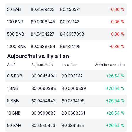
50
BNB
₿
0.4549423
₿
0.456571
-0.36
%
100
BNB
₿
0.9098845
₿
0.913142
-0.36
%
500
BNB
₿
4.5494227
₿
4.5657098
-0.36
%
1000
BNB
₿
9.0988454
₿
9.1314195
-0.36
%
Aujourd’hui vs. il y a 1 an
Actif
Aujourd’hui à
Il y a 1 an
Variation annuelle
0.5
BNB
₿
0.0045494
₿
0.003342
+
26.54
%
1
BNB
₿
0.0090988
₿
0.0066839
+
26.54
%
5
BNB
₿
0.0454942
₿
0.0334196
+
26.54
%
10
BNB
₿
0.0909885
₿
0.0668391
+
26.54
%
50
BNB
₿
0.4549423
₿
0.3341955
+
26.54
%