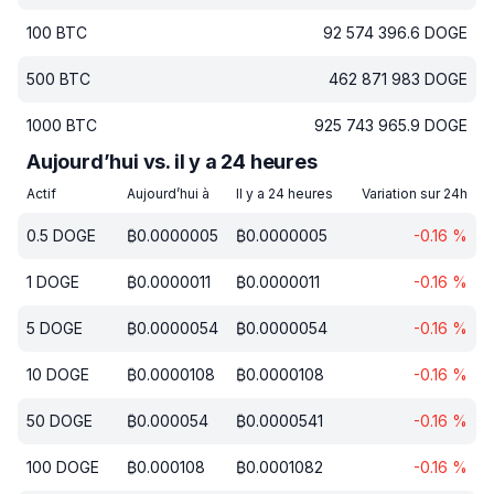
100
BTC
92 574 396.6
DOGE
500
BTC
462 871 983
DOGE
1000
BTC
925 743 965.9
DOGE
Aujourd’hui vs. il y a 24 heures
Actif
Aujourd’hui à
Il y a 24 heures
Variation sur 24h
0.5
DOGE
₿
0.0000005
₿
0.0000005
-0.16
%
1
DOGE
₿
0.0000011
₿
0.0000011
-0.16
%
5
DOGE
₿
0.0000054
₿
0.0000054
-0.16
%
10
DOGE
₿
0.0000108
₿
0.0000108
-0.16
%
50
DOGE
₿
0.000054
₿
0.0000541
-0.16
%
100
DOGE
₿
0.000108
₿
0.0001082
-0.16
%