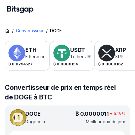
/
Convertisseur
/
DOGE
ETH
USDT
XRP
Ethereum
Tether USDt
XRP
₿
0.0294527
₿
0.0000154
₿
0.0000162
Convertisseur de prix en temps réel
de DOGE à BTC
DOGE
₿
0.0000011
0.16
%
Dogecoin
Meilleur prix du jour