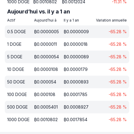
1000
DOGE
₿
0.0010802
₿
0.0012024
-11.31
%
Aujourd’hui vs. il y a 1 an
Actif
Aujourd’hui à
Il y a 1 an
Variation annuelle
0.5
DOGE
₿
0.0000005
₿
0.0000009
-65.28
%
1
DOGE
₿
0.0000011
₿
0.0000018
-65.28
%
5
DOGE
₿
0.0000054
₿
0.0000089
-65.28
%
10
DOGE
₿
0.0000108
₿
0.0000179
-65.28
%
50
DOGE
₿
0.000054
₿
0.0000893
-65.28
%
100
DOGE
₿
0.000108
₿
0.0001785
-65.28
%
500
DOGE
₿
0.0005401
₿
0.0008927
-65.28
%
1000
DOGE
₿
0.0010802
₿
0.0017854
-65.28
%