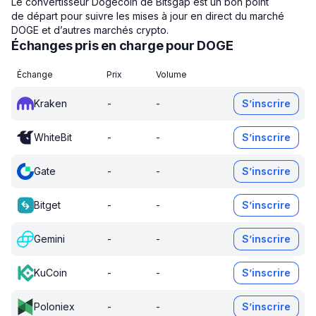
Le convertisseur Dogecoin de Bitsgap est un bon point
de départ pour suivre les mises à jour en direct du marché
DOGE et d’autres marchés crypto.
Échanges pris en charge pour DOGE
Échange
Prix
Volume
Kraken
-
-
S’inscrire
WhiteBit
-
-
S’inscrire
Gate
-
-
S’inscrire
Bitget
-
-
S’inscrire
Gemini
-
-
S’inscrire
KuCoin
-
-
S’inscrire
Poloniex
-
-
S’inscrire