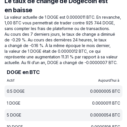
Le taux de change de Dogecoin est
en baisse
La valeur actuelle de 1 DOGE est 0.0000011 BTC.
En revanche,
1,00 BTC vous permettrait de trader contre 925 744 DOGE,
sans compter les frais de plateforme ou de transactions.
Au cours des 7 derniers jours, le taux de change a diminué
de -0.29 %.
Au cours des dernières 24 heures, le taux
a changé de -0.16 %.
À la même époque le mois dernier,
la valeur de 1 DOGE était de 0.0000012 BTC, ce qui
représente une augmentation 11.31 % par rapport à sa valeur
actuelle.
Au fil d’un an, DOGE a changé de -0.0000007 BTC.
DOGE en BTC
Actif
Aujourd’hui à
0.5
DOGE
0.0000005
BTC
1
DOGE
0.0000011
BTC
5
DOGE
0.0000054
BTC
10
DOGE
0.0000108
BTC