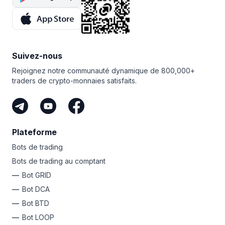
pouvez utiliser pour tester le terminal et essayer les bots
de trading avancés de Bitsgap.
Suivez le convertisseur Dogecoin et le calculateur
de capitalisation boursière des crypto-monnaies
de Bitsgap pour garder une longueur d’avance!
Suivez-nous
Rejoignez notre communauté dynamique de 800,000+
traders de crypto-monnaies satisfaits.
Plateforme
Bots de trading
Bots de trading au comptant
Bot GRID
Bot DCA
Bot BTD
Bot LOOP