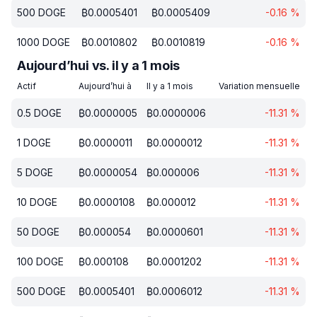
500
DOGE
₿
0.0005401
₿
0.0005409
-0.16
%
1000
DOGE
₿
0.0010802
₿
0.0010819
-0.16
%
Aujourd’hui vs. il y a 1 mois
Actif
Aujourd’hui à
Il y a 1 mois
Variation mensuelle
0.5
DOGE
₿
0.0000005
₿
0.0000006
-11.31
%
1
DOGE
₿
0.0000011
₿
0.0000012
-11.31
%
5
DOGE
₿
0.0000054
₿
0.000006
-11.31
%
10
DOGE
₿
0.0000108
₿
0.000012
-11.31
%
50
DOGE
₿
0.000054
₿
0.0000601
-11.31
%
100
DOGE
₿
0.000108
₿
0.0001202
-11.31
%
500
DOGE
₿
0.0005401
₿
0.0006012
-11.31
%