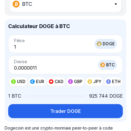
BTC
Calculateur DOGE à BTC
Pièce
DOGE
Devise
BTC
USD
EUR
CAD
GBP
JPY
ETH
1 BTC
925 744 DOGE
Trader DOGE
Dogecoin est une crypto-monnaie peer-to-peer à code