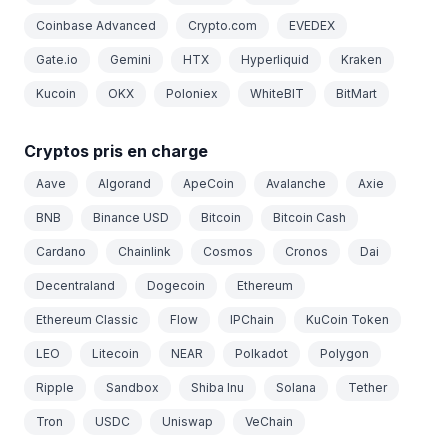
Coinbase Advanced
Crypto.com
EVEDEX
Gate.io
Gemini
HTX
Hyperliquid
Kraken
Kucoin
OKX
Poloniex
WhiteBIT
BitMart
Cryptos pris en charge
Aave
Algorand
ApeCoin
Avalanche
Axie
BNB
Binance USD
Bitcoin
Bitcoin Cash
Cardano
Chainlink
Cosmos
Cronos
Dai
Decentraland
Dogecoin
Ethereum
Ethereum Classic
Flow
IPChain
KuCoin Token
LEO
Litecoin
NEAR
Polkadot
Polygon
Ripple
Sandbox
Shiba Inu
Solana
Tether
Tron
USDC
Uniswap
VeChain