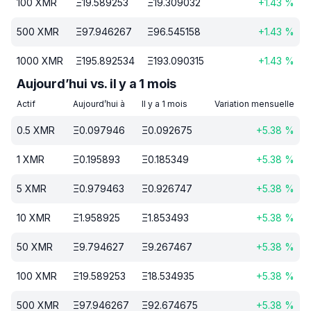
100
XMR
Ξ
19.589253
Ξ
19.309032
+
1.43
%
500
XMR
Ξ
97.946267
Ξ
96.545158
+
1.43
%
1000
XMR
Ξ
195.892534
Ξ
193.090315
+
1.43
%
Aujourd’hui vs. il y a 1 mois
Actif
Aujourd’hui à
Il y a 1 mois
Variation mensuelle
0.5
XMR
Ξ
0.097946
Ξ
0.092675
+
5.38
%
1
XMR
Ξ
0.195893
Ξ
0.185349
+
5.38
%
5
XMR
Ξ
0.979463
Ξ
0.926747
+
5.38
%
10
XMR
Ξ
1.958925
Ξ
1.853493
+
5.38
%
50
XMR
Ξ
9.794627
Ξ
9.267467
+
5.38
%
100
XMR
Ξ
19.589253
Ξ
18.534935
+
5.38
%
500
XMR
Ξ
97.946267
Ξ
92.674675
+
5.38
%