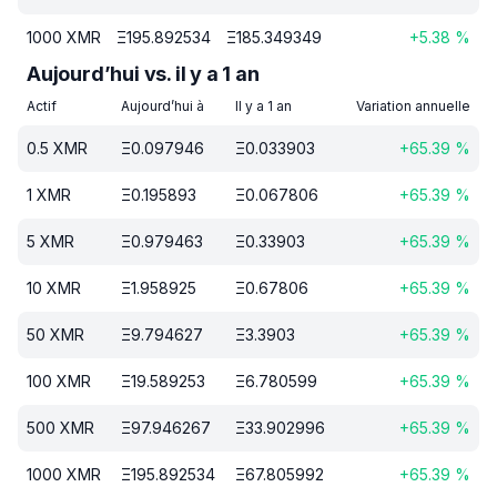
1000
XMR
Ξ
195.892534
Ξ
185.349349
+
5.38
%
Aujourd’hui vs. il y a 1 an
Actif
Aujourd’hui à
Il y a 1 an
Variation annuelle
0.5
XMR
Ξ
0.097946
Ξ
0.033903
+
65.39
%
1
XMR
Ξ
0.195893
Ξ
0.067806
+
65.39
%
5
XMR
Ξ
0.979463
Ξ
0.33903
+
65.39
%
10
XMR
Ξ
1.958925
Ξ
0.67806
+
65.39
%
50
XMR
Ξ
9.794627
Ξ
3.3903
+
65.39
%
100
XMR
Ξ
19.589253
Ξ
6.780599
+
65.39
%
500
XMR
Ξ
97.946267
Ξ
33.902996
+
65.39
%
1000
XMR
Ξ
195.892534
Ξ
67.805992
+
65.39
%