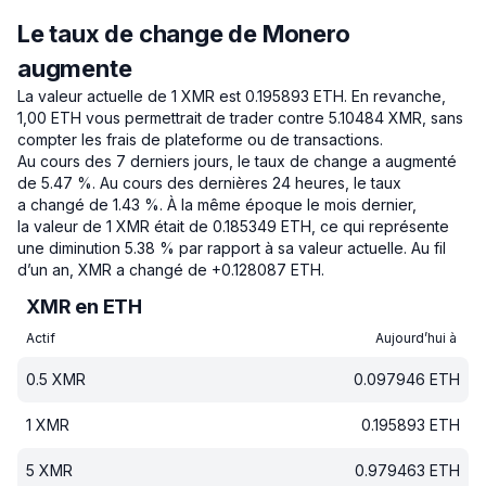
Le taux de change de Monero
augmente
La valeur actuelle de 1 XMR est 0.195893 ETH.
En revanche,
1,00 ETH vous permettrait de trader contre 5.10484 XMR, sans
compter les frais de plateforme ou de transactions.
Au cours des 7 derniers jours, le taux de change a augmenté
de 5.47 %.
Au cours des dernières 24 heures, le taux
a changé de 1.43 %.
À la même époque le mois dernier,
la valeur de 1 XMR était de 0.185349 ETH, ce qui représente
une diminution 5.38 % par rapport à sa valeur actuelle.
Au fil
d’un an, XMR a changé de +0.128087 ETH.
XMR en ETH
Actif
Aujourd’hui à
0.5
XMR
0.097946
ETH
1
XMR
0.195893
ETH
5
XMR
0.979463
ETH