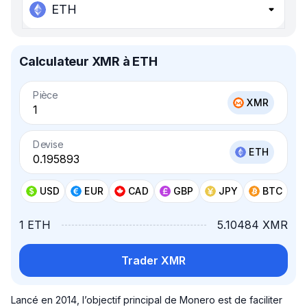
ETH
Calculateur XMR à ETH
Pièce
XMR
Devise
ETH
USD
EUR
CAD
GBP
JPY
BTC
1 ETH
5.10484 XMR
Trader XMR
Lancé en 2014, l’objectif principal de Monero est de faciliter