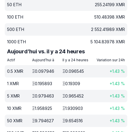
50
ETH
255.24199
XMR
100
ETH
510.48398
XMR
500
ETH
2 552.41989
XMR
1000
ETH
5 104.83978
XMR
Aujourd’hui vs. il y a 24 heures
Actif
Aujourd’hui à
Il y a 24 heures
Variation sur 24h
0.5
XMR
Ξ
0.097946
Ξ
0.096545
+
1.43
%
1
XMR
Ξ
0.195893
Ξ
0.19309
+
1.43
%
5
XMR
Ξ
0.979463
Ξ
0.965452
+
1.43
%
10
XMR
Ξ
1.958925
Ξ
1.930903
+
1.43
%
50
XMR
Ξ
9.794627
Ξ
9.654516
+
1.43
%