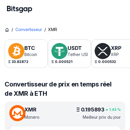
/
Convertisseur
/
XMR
BTC
USDT
XRP
Bitcoin
Tether USDt
XRP
Ξ
33.82872
Ξ
0.000521
Ξ
0.000532
Convertisseur de prix en temps réel
de XMR à ETH
XMR
Ξ
0.195893
1.43
%
Monero
Meilleur prix du jour