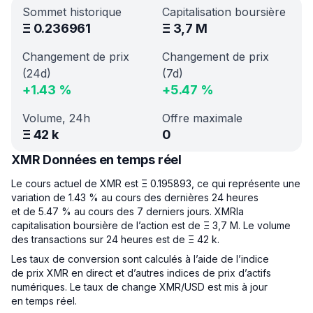
Sommet historique
Capitalisation boursière
Ξ
0.236961
Ξ
3,7 M
Changement de prix
Changement de prix
(24d)
(7d)
+
1.43
%
+
5.47
%
Volume, 24h
Offre maximale
Ξ
42 k
0
XMR Données en temps réel
Le cours actuel de XMR est Ξ 0.195893, ce qui représente une
variation de 1.43 % au cours des dernières 24 heures
et de 5.47 % au cours des 7 derniers jours. XMRla
capitalisation boursière de l’action est de Ξ 3,7 M. Le volume
des transactions sur 24 heures est de Ξ 42 k.
Les taux de conversion sont calculés à l’aide de l’indice
de prix XMR en direct et d’autres indices de prix d’actifs
numériques. Le taux de change XMR/USD est mis à jour
en temps réel.