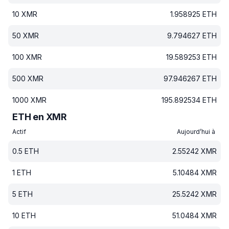
10
XMR
1.958925
ETH
50
XMR
9.794627
ETH
100
XMR
19.589253
ETH
500
XMR
97.946267
ETH
1000
XMR
195.892534
ETH
ETH en XMR
Actif
Aujourd’hui à
0.5
ETH
2.55242
XMR
1
ETH
5.10484
XMR
5
ETH
25.5242
XMR
10
ETH
51.0484
XMR