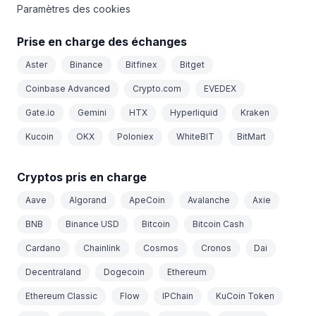
Paramètres des cookies
Prise en charge des échanges
Aster
Binance
Bitfinex
Bitget
Coinbase Advanced
Crypto.com
EVEDEX
Gate.io
Gemini
HTX
Hyperliquid
Kraken
Kucoin
OKX
Poloniex
WhiteBIT
BitMart
Cryptos pris en charge
Aave
Algorand
ApeCoin
Avalanche
Axie
BNB
Binance USD
Bitcoin
Bitcoin Cash
Cardano
Chainlink
Cosmos
Cronos
Dai
Decentraland
Dogecoin
Ethereum
Ethereum Classic
Flow
IPChain
KuCoin Token