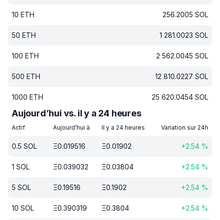
10
ETH
256.2005
SOL
50
ETH
1 281.0023
SOL
100
ETH
2 562.0045
SOL
500
ETH
12 810.0227
SOL
1000
ETH
25 620.0454
SOL
Aujourd’hui vs. il y a 24 heures
Actif
Aujourd’hui à
Il y a 24 heures
Variation sur 24h
0.5
SOL
Ξ
0.019516
Ξ
0.01902
+
2.54
%
1
SOL
Ξ
0.039032
Ξ
0.03804
+
2.54
%
5
SOL
Ξ
0.19516
Ξ
0.1902
+
2.54
%
10
SOL
Ξ
0.390319
Ξ
0.3804
+
2.54
%