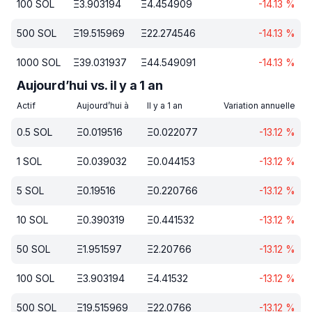
100
SOL
Ξ
3.903194
Ξ
4.454909
-14.13
%
500
SOL
Ξ
19.515969
Ξ
22.274546
-14.13
%
1000
SOL
Ξ
39.031937
Ξ
44.549091
-14.13
%
Aujourd’hui vs. il y a 1 an
Actif
Aujourd’hui à
Il y a 1 an
Variation annuelle
0.5
SOL
Ξ
0.019516
Ξ
0.022077
-13.12
%
1
SOL
Ξ
0.039032
Ξ
0.044153
-13.12
%
5
SOL
Ξ
0.19516
Ξ
0.220766
-13.12
%
10
SOL
Ξ
0.390319
Ξ
0.441532
-13.12
%
50
SOL
Ξ
1.951597
Ξ
2.20766
-13.12
%
100
SOL
Ξ
3.903194
Ξ
4.41532
-13.12
%
500
SOL
Ξ
19.515969
Ξ
22.0766
-13.12
%