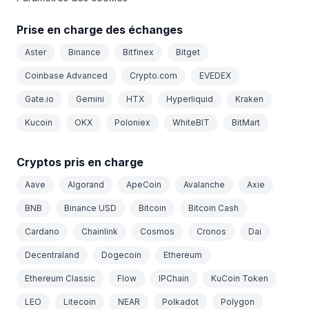
Prise en charge des échanges
Aster
Binance
Bitfinex
Bitget
Coinbase Advanced
Crypto.com
EVEDEX
Gate.io
Gemini
HTX
Hyperliquid
Kraken
Kucoin
OKX
Poloniex
WhiteBIT
BitMart
Cryptos pris en charge
Aave
Algorand
ApeCoin
Avalanche
Axie
BNB
Binance USD
Bitcoin
Bitcoin Cash
Cardano
Chainlink
Cosmos
Cronos
Dai
Decentraland
Dogecoin
Ethereum
Ethereum Classic
Flow
IPChain
KuCoin Token
LEO
Litecoin
NEAR
Polkadot
Polygon