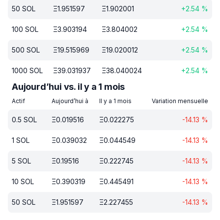
50
SOL
Ξ
1.951597
Ξ
1.902001
+
2.54
%
100
SOL
Ξ
3.903194
Ξ
3.804002
+
2.54
%
500
SOL
Ξ
19.515969
Ξ
19.020012
+
2.54
%
1000
SOL
Ξ
39.031937
Ξ
38.040024
+
2.54
%
Aujourd’hui vs. il y a 1 mois
Actif
Aujourd’hui à
Il y a 1 mois
Variation mensuelle
0.5
SOL
Ξ
0.019516
Ξ
0.022275
-14.13
%
1
SOL
Ξ
0.039032
Ξ
0.044549
-14.13
%
5
SOL
Ξ
0.19516
Ξ
0.222745
-14.13
%
10
SOL
Ξ
0.390319
Ξ
0.445491
-14.13
%
50
SOL
Ξ
1.951597
Ξ
2.227455
-14.13
%