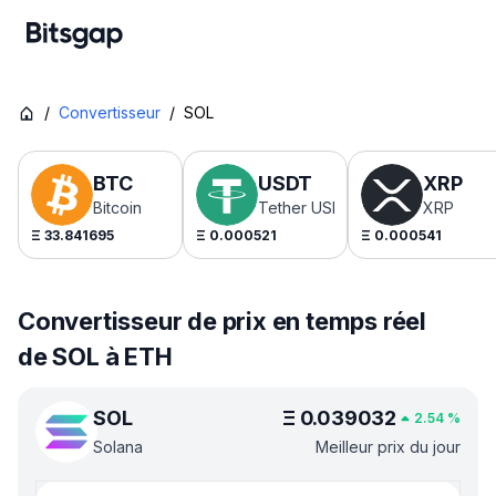
/
Convertisseur
/
SOL
BTC
USDT
XRP
Bitcoin
Tether USDt
XRP
Ξ
33.841695
Ξ
0.000521
Ξ
0.000541
Convertisseur de prix en temps réel
de SOL à ETH
SOL
Ξ
0.039032
2.54
%
Solana
Meilleur prix du jour