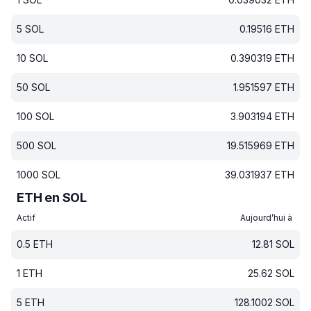
5
SOL
0.19516
ETH
10
SOL
0.390319
ETH
50
SOL
1.951597
ETH
100
SOL
3.903194
ETH
500
SOL
19.515969
ETH
1000
SOL
39.031937
ETH
ETH en SOL
Actif
Aujourd’hui à
0.5
ETH
12.81
SOL
1
ETH
25.62
SOL
5
ETH
128.1002
SOL