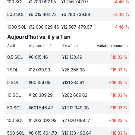
100
SOL
¥
1 203 092.95
¥
1 256 747.97
-4.46
%
500
SOL
¥
6 015 464.73
¥
6 283 739.84
-4.46
%
1000
SOL
¥
12 030 929.46
¥
12 567 479.67
-4.46
%
Aujourd’hui vs. il y a 1 an
Actif
Aujourd’hui à
Il y a 1 an
Variation annuelle
0.5
SOL
¥
6 015.46
¥
13 133.49
-118.33
%
1
SOL
¥
12 030.93
¥
26 266.98
-118.33
%
5
SOL
¥
60 154.65
¥
131 334.91
-118.33
%
10
SOL
¥
120 309.29
¥
262 669.82
-118.33
%
50
SOL
¥
601 546.47
¥
1 313 349.08
-118.33
%
100
SOL
¥
1 203 092.95
¥
2 626 698.17
-118.33
%
500
SOL
¥
6 015 464.73
¥
13 133 490.84
-118.33
%