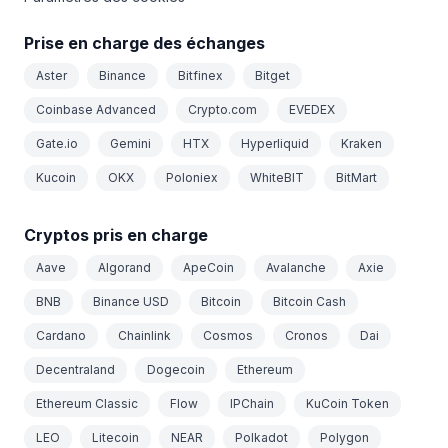
Prise en charge des échanges
Aster
Binance
Bitfinex
Bitget
Coinbase Advanced
Crypto.com
EVEDEX
Gate.io
Gemini
HTX
Hyperliquid
Kraken
Kucoin
OKX
Poloniex
WhiteBIT
BitMart
Cryptos pris en charge
Aave
Algorand
ApeCoin
Avalanche
Axie
BNB
Binance USD
Bitcoin
Bitcoin Cash
Cardano
Chainlink
Cosmos
Cronos
Dai
Decentraland
Dogecoin
Ethereum
Ethereum Classic
Flow
IPChain
KuCoin Token
LEO
Litecoin
NEAR
Polkadot
Polygon