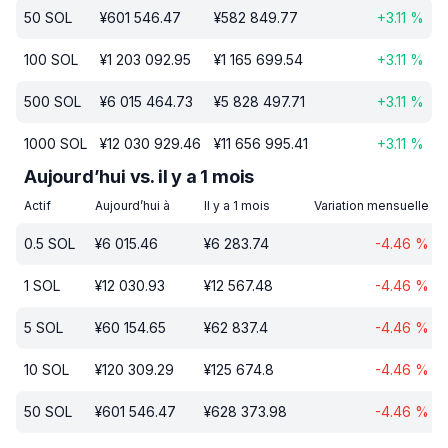
50
SOL
¥
601 546.47
¥
582 849.77
+
3.11
%
100
SOL
¥
1 203 092.95
¥
1 165 699.54
+
3.11
%
500
SOL
¥
6 015 464.73
¥
5 828 497.71
+
3.11
%
1000
SOL
¥
12 030 929.46
¥
11 656 995.41
+
3.11
%
Aujourd’hui vs. il y a 1 mois
Actif
Aujourd’hui à
Il y a 1 mois
Variation mensuelle
0.5
SOL
¥
6 015.46
¥
6 283.74
-4.46
%
1
SOL
¥
12 030.93
¥
12 567.48
-4.46
%
5
SOL
¥
60 154.65
¥
62 837.4
-4.46
%
10
SOL
¥
120 309.29
¥
125 674.8
-4.46
%
50
SOL
¥
601 546.47
¥
628 373.98
-4.46
%