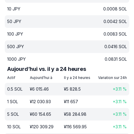
10
JPY
0.0008
SOL
50
JPY
0.0042
SOL
100
JPY
0.0083
SOL
500
JPY
0.0416
SOL
1000
JPY
0.0831
SOL
Aujourd’hui vs. il y a 24 heures
Actif
Aujourd’hui à
Il y a 24 heures
Variation sur 24h
0.5
SOL
¥
6 015.46
¥
5 828.5
+
3.11
%
1
SOL
¥
12 030.93
¥
11 657
+
3.11
%
5
SOL
¥
60 154.65
¥
58 284.98
+
3.11
%
10
SOL
¥
120 309.29
¥
116 569.95
+
3.11
%