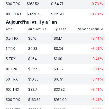
500
TRX
$
163.52
$
164.71
-0.73
%
1000
TRX
$
327.04
$
329.42
-0.73
%
Aujourd’hui vs. il y a 1 an
Actif
Aujourd’hui à
Il y a 1 an
Variation annuelle
0.5
TRX
$
0.16
$
0.17
-3.41
%
1
TRX
$
0.33
$
0.34
-3.41
%
5
TRX
$
1.64
$
1.69
-3.41
%
10
TRX
$
3.27
$
3.38
-3.41
%
50
TRX
$
16.35
$
16.91
-3.41
%
100
TRX
$
32.7
$
33.82
-3.41
%
500
TRX
$
163.52
$
169.09
-3.41
%