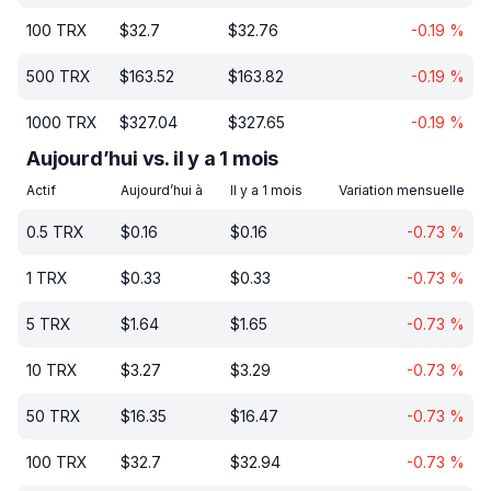
100
TRX
$
32.7
$
32.76
-0.19
%
500
TRX
$
163.52
$
163.82
-0.19
%
1000
TRX
$
327.04
$
327.65
-0.19
%
Aujourd’hui vs. il y a 1 mois
Actif
Aujourd’hui à
Il y a 1 mois
Variation mensuelle
0.5
TRX
$
0.16
$
0.16
-0.73
%
1
TRX
$
0.33
$
0.33
-0.73
%
5
TRX
$
1.64
$
1.65
-0.73
%
10
TRX
$
3.27
$
3.29
-0.73
%
50
TRX
$
16.35
$
16.47
-0.73
%
100
TRX
$
32.7
$
32.94
-0.73
%