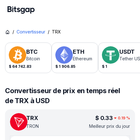
/
Convertisseur
/
TRX
BTC
ETH
USDT
Bitcoin
Ethereum
Tether U
$
64 742.83
$
1 906.85
$
1
Convertisseur de prix en temps réel
de TRX à USD
TRX
$
0.33
0.19
%
TRON
Meilleur prix du jour