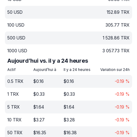
50
USD
152.89
TRX
100
USD
305.77
TRX
500
USD
1 528.86
TRX
1000
USD
3 057.73
TRX
Aujourd’hui vs. il y a 24 heures
Actif
Aujourd’hui à
Il y a 24 heures
Variation sur 24h
0.5
TRX
$
0.16
$
0.16
-0.19
%
1
TRX
$
0.33
$
0.33
-0.19
%
5
TRX
$
1.64
$
1.64
-0.19
%
10
TRX
$
3.27
$
3.28
-0.19
%
50
TRX
$
16.35
$
16.38
-0.19
%