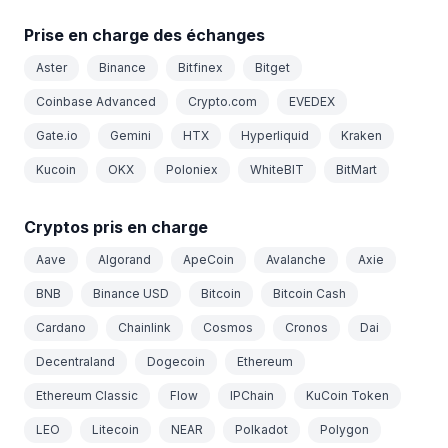
Prise en charge des échanges
Aster
Binance
Bitfinex
Bitget
Coinbase Advanced
Crypto.com
EVEDEX
Gate.io
Gemini
HTX
Hyperliquid
Kraken
Kucoin
OKX
Poloniex
WhiteBIT
BitMart
Cryptos pris en charge
Aave
Algorand
ApeCoin
Avalanche
Axie
BNB
Binance USD
Bitcoin
Bitcoin Cash
Cardano
Chainlink
Cosmos
Cronos
Dai
Decentraland
Dogecoin
Ethereum
Ethereum Classic
Flow
IPChain
KuCoin Token
LEO
Litecoin
NEAR
Polkadot
Polygon