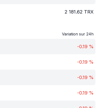
2 181.62
TRX
Variation sur 24h
-0.19
%
-0.19
%
-0.19
%
-0.19
%