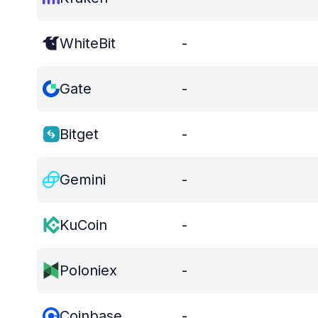
WhiteBit
-
Gate
-
Bitget
-
Gemini
-
KuCoin
-
Poloniex
-
Coinbase
-