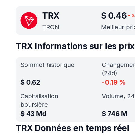
TRX
$
0.46
0
TRON
Meilleur pri
TRX Informations sur les prix
Sommet historique
Changement
(24d)
$
0.62
-0.19
%
Capitalisation
Volume, 24
boursière
$
43 Md
$
746 M
TRX Données en temps réel