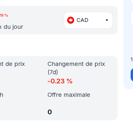
.19
%
CAD
x du jour
 de prix
Changement de prix
(7d)
-0.23
%
h
Offre maximale
0