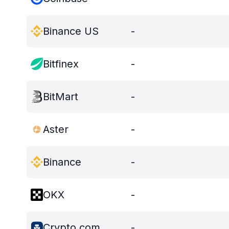
Binance US
-
Bitfinex
-
BitMart
-
Aster
-
Binance
-
OKX
-
Crypto.com
-