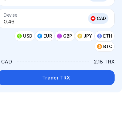
Devise
CAD
USD
EUR
GBP
JPY
ETH
BTC
1 CAD
2.18 TRX
Trader TRX