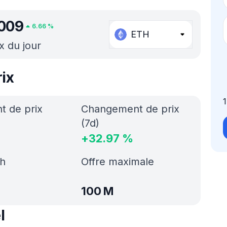
009
6.66
%
ETH
x du jour
ix
 de prix
Changement de prix
(7d)
+
32.97
%
h
Offre maximale
100 M
l