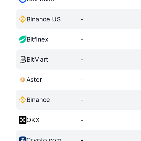
Binance US
-
Bitfinex
-
BitMart
-
Aster
-
Binance
-
OKX
-
Crypto.com
-