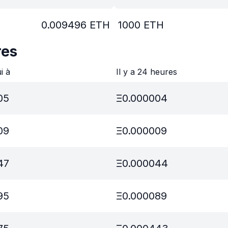
0.009496
ETH
1000
ETH
res
ui à
Il y a 24 heures
05
Ξ
0.000004
09
Ξ
0.000009
47
Ξ
0.000044
95
Ξ
0.000089