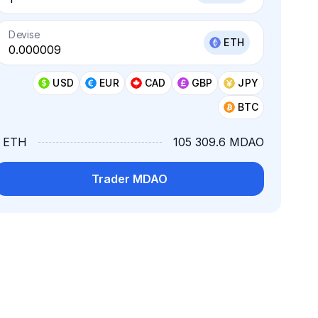
Devise
ETH
USD
EUR
CAD
GBP
JPY
BTC
1 ETH
105 309.6 MDAO
Trader MDAO