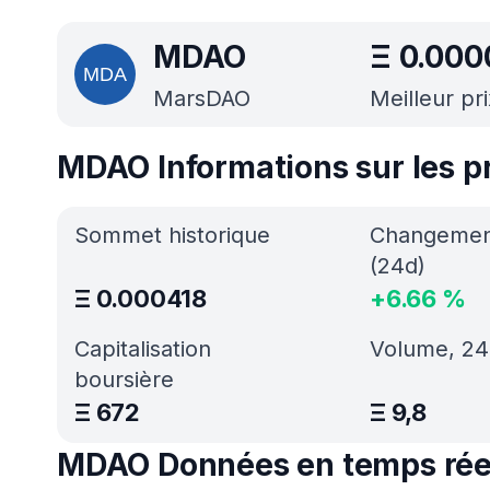
MDAO
Ξ
0.000
MarsDAO
Meilleur pri
MDAO Informations sur les pr
Sommet historique
Changement
(24d)
Ξ
0.000418
+
6.66
%
Capitalisation
Volume, 24
boursière
Ξ
672
Ξ
9,8
MDAO Données en temps rée