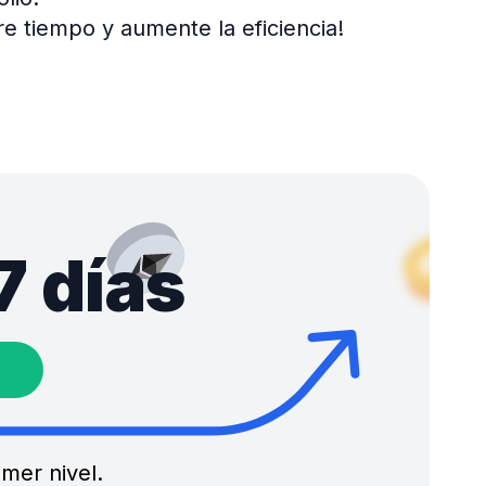
re tiempo y aumente la eficiencia!
7 días
mer nivel.