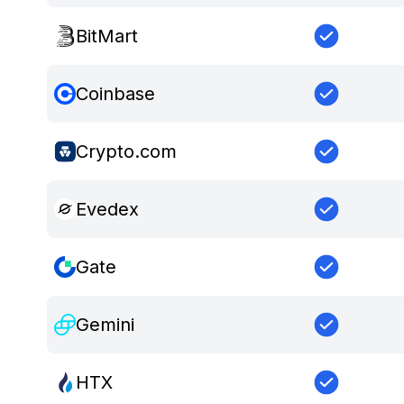
BitMart
Coinbase
Crypto.com
Evedex
Gate
Gemini
HTX