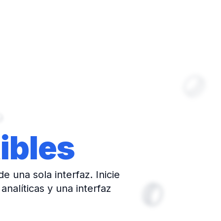
ibles
una sola interfaz. Inicie
nalíticas y una interfaz