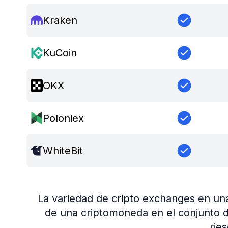
Kraken
KuCoin
OKX
Poloniex
WhiteBit
La variedad de cripto exchanges en una 
de una criptomoneda en el conjunto de
rie