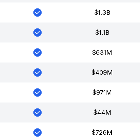
$
1.3B
$
1.1B
$
631M
$
409M
$
971M
$
44M
$
726M