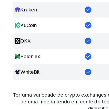
Kraken
KuCoin
OKX
Poloniex
WhiteBit
Ter uma variedade de crypto exchanges 
de uma moeda tendo em contexto tod
diversifi