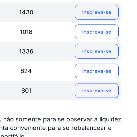
1430
Inscreva-se
1018
Inscreva-se
1336
Inscreva-se
824
Inscreva-se
801
Inscreva-se
não somente para se observar a liquidez
a conveniente para se rebalancear e
portfólio.