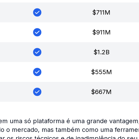
$
711M
$
911M
$
1.2B
$
555M
$
667M
em uma só plataforma é uma grande vantagem, 
o o mercado, mas também como uma ferrament
car os riscos técnicos e de inadimplência do seu 