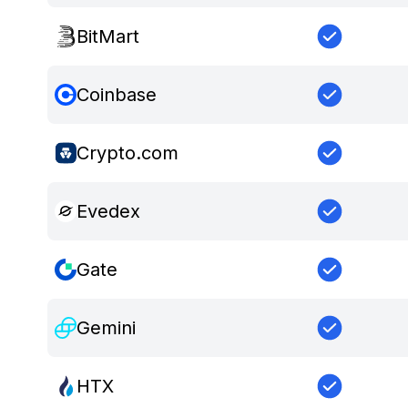
BitMart
Coinbase
Crypto.com
Evedex
Gate
Gemini
HTX