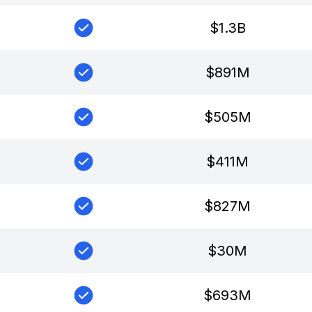
$
1.3B
$
891M
$
505M
$
411M
$
827M
$
30M
$
693M