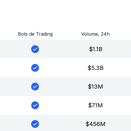
Bots de Trading
Volume, 24h
$
1.1B
$
5.3B
$
13M
$
71M
$
456M