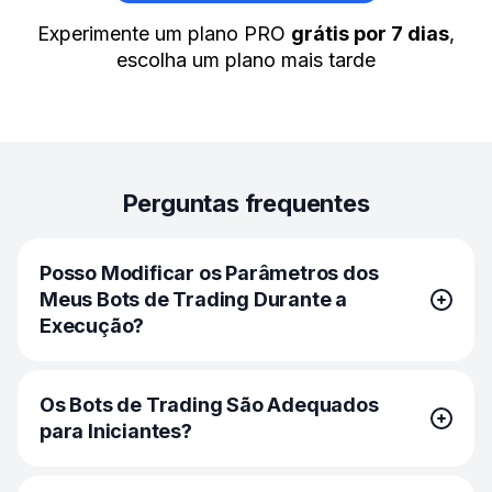
Experimente um plano PRO
grátis por 7 dias
,
escolha um plano mais tarde
Perguntas frequentes
Posso Modificar os Parâmetros dos
Meus Bots de Trading Durante a
Execução?
Sim. Em alguns bots, você pode ajustar várias funções,
Os Bots de Trading São Adequados
tais como Trailing Up ou Take Profit, enquanto elas
para Iniciantes?
estão em execução. Por exemplo, se você quiser
modificar um dos seus bots de trading de GRID para
ALGO, selecione o bot desejado na lista sob o gráfico