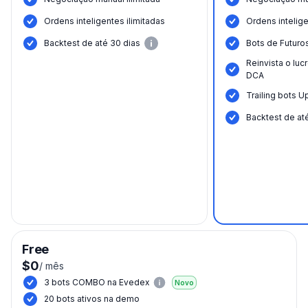
Ordens inteligentes ilimitadas
Ordens intelige
Вacktest de até 30 dias
Bots de Futuro
Reinvista o luc
DCA
Trailing bots 
Вacktest de at
Free
$0
/
mês
3 bots COMBO na Evedex
Novo
20 bots ativos na demo