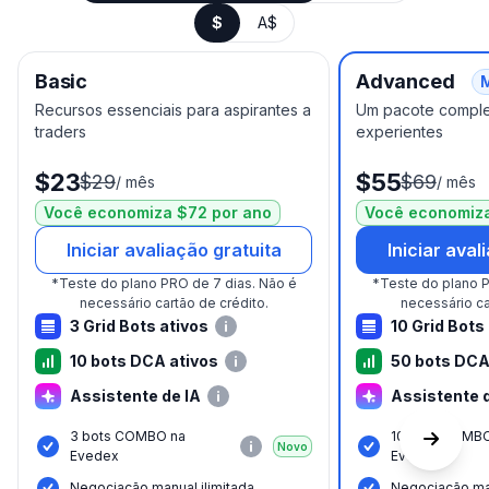
$
A$
Basic
Advanced
M
Recursos essenciais para aspirantes a
Um pacote comple
traders
experientes
$23
$55
$29
$69
/
mês
/
mês
Você economiza $72 por ano
Você economiza
Iniciar avaliação gratuita
Iniciar aval
*
Teste do plano PRO de 7 dias.
Não é
*
Teste do plano P
necessário cartão de crédito.
necessário ca
3 Grid Bots ativos
10 Grid Bots
10 bots DCA ativos
50 bots DCA
Assistente de IA
Assistente d
3 bots COMBO na
10 bots COMB
Novo
Evedex
Evedex
Negociação manual ilimitada
Negociação man