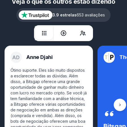
Veja o que os outros estão dizendo
3.9 estrelas
653 avaliações
Anne Djahi
Th
Ótimo suporte. Eles são muito dispostos
a esclarecer todas as dúvidas. Além
disso, a Bitsgap oferece uma grande
oportunidade de ganhar muito dinheiro
com lucro no mercado cripto. Se você já
tem familiaridade com a análise técnica,
a Bitsgap oferece várias oportunidades
Rola
de negociação em ambas as direções
(comprada e vendida). Além disso, os
bots de negociação oferecem uma boa
Bitsgap
oportunidade de usar juros compostos