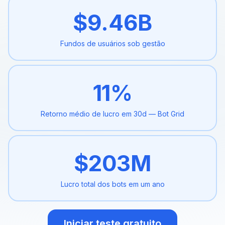
$
9.46
B
Fundos de usuários
sob gestão
11
%
Retorno médio de lucro em 30d
— Bot Grid
$
203
M
Lucro total dos
bots em um ano
Iniciar teste gratuito