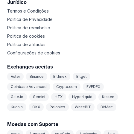
Jurídico
Termos e Condições
Política de Privacidade
Política de reembolso
Política de cookies
Política de afiliados
Configurações de cookies
Exchanges aceitas
Aster
Binance
Bitfinex
Bitget
Coinbase Advanced
Crypto.com
EVEDEX
Gate.io
Gemini
HTX
Hyperliquid
Kraken
Kucoin
OKX
Poloniex
WhiteBIT
BitMart
Moedas com Suporte
Aave
Algorand
ApeCoin
Avalanche
Axie