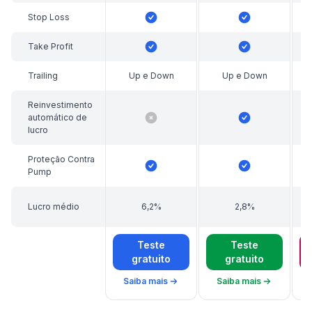
Stop Loss
Take Profit
Trailing
Up e Down
Up e Down
Reinvestimento
automático de
lucro
Proteção Contra
Pump
Lucro médio
6,2%
2,8%
Teste
Teste
gratuito
gratuito
Saiba mais
Saiba mais
sobre o Bot GRID de Negociação
sobre o Bot DCA de N