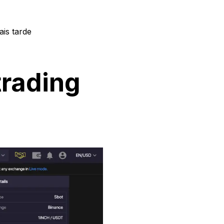
is tarde
trading