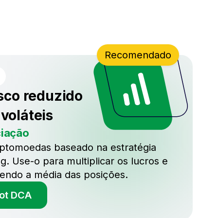
Recomendado
sco reduzido
voláteis
ciação
iptomoedas baseado na estratégia
g. Use-o para multiplicar os lucros e
azendo a média das posições.
bot DCA