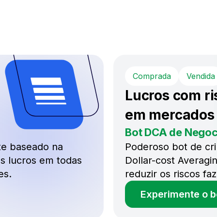
Comprada
Vendida
Lucros com ri
em mercados 
Bot DCA de Nego
te baseado na
Poderoso bot de cr
os lucros em todas
Dollar-cost Averagin
es.
reduzir os riscos f
Experimente o 