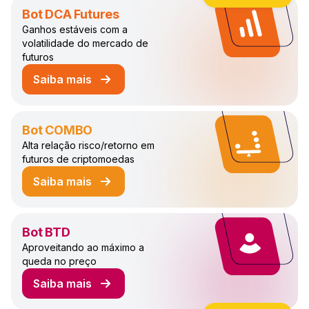
Bot DCA Futures
Ganhos estáveis com a
volatilidade do mercado de
futuros
Saiba mais
sobre o Bot DCA Futures de Negociação
Bot COMBO
Alta relação risco/retorno em
futuros de criptomoedas
Saiba mais
sobre o Bot COMBO de Negociação
Bot BTD
Aproveitando ao máximo a
queda no preço
Saiba mais
sobre o Bot BTD de Negociação