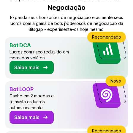
Negociação
Expanda seus horizontes de negociação e aumente seus
lucros com a gama de bots poderosos de negociação da
Bitsgap - experimente-os hoje mesmo!
Recomendado
Bot DCA
Lucros com risco reduzido em
mercados voláteis
Saiba mais
sobre o Bot DCA de Negociação
Novo
Bot LOOP
Ganhe em 2 moedas e
reinvista os lucros
automaticamente
Saiba mais
sobre o Bot LOOP de Negociação
Recomendado