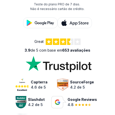
Teste do plano PRO de 7 dias.
Não é necessário cartão de crédito.
Great
3.9
de 5 com base em
653 avaliações
Capterra
SourceForge
4.6 de 5
4.2 de 5
Slashdot
Google Reviews
4.2 de 5
4.8