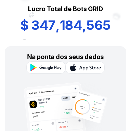
Lucro Total de Bots GRID
$
3
4
7
,
1
8
4
,
5
6
5
Na ponta dos seus dedos