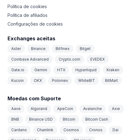
Política de cookies
Política de afiliados
Configurações de cookies
Exchanges aceitas
Aster
Binance
Bitfinex
Bitget
Coinbase Advanced
Crypto.com
EVEDEX
Gate.io
Gemini
HTX
Hyperliquid
Kraken
Kucoin
OKX
Poloniex
WhiteBIT
BitMart
Moedas com Suporte
Aave
Algorand
ApeCoin
Avalanche
Axie
BNB
Binance USD
Bitcoin
Bitcoin Cash
Cardano
Chainlink
Cosmos
Cronos
Dai