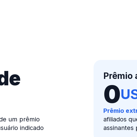
de
Prêmio 
0
U
Prêmio ext
 de um prêmio
afiliados q
suário indicado
assinantes