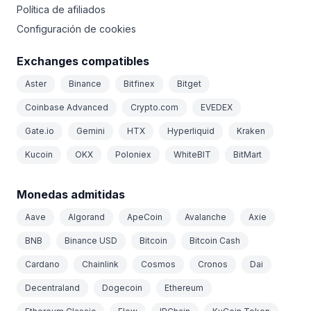
Política de afiliados
Configuración de cookies
Exchanges compatibles
Aster
Binance
Bitfinex
Bitget
Coinbase Advanced
Crypto.com
EVEDEX
Gate.io
Gemini
HTX
Hyperliquid
Kraken
Kucoin
OKX
Poloniex
WhiteBIT
BitMart
Monedas admitidas
Aave
Algorand
ApeCoin
Avalanche
Axie
BNB
Binance USD
Bitcoin
Bitcoin Cash
Cardano
Chainlink
Cosmos
Cronos
Dai
Decentraland
Dogecoin
Ethereum