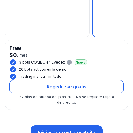
Free
$0
/
mes
3 bots COMBO en Evedex
Nuevo
20 bots activos en la demo
Trading manual ilimitado
Regístrese gratis
*
7 días de prueba del plan PRO.
No se requiere tarjeta
de crédito.
Iniciar la prueba gratuita