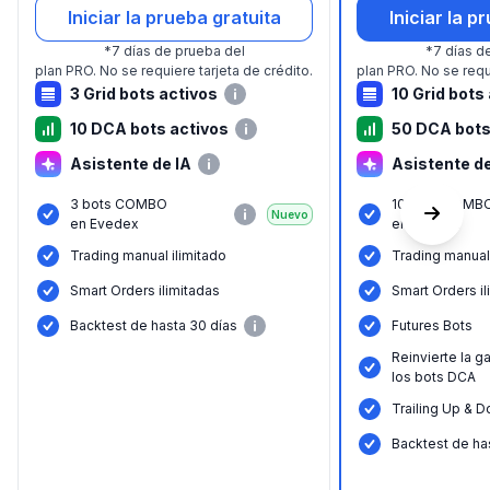
Iniciar la prueba gratuita
Iniciar la p
*
7 días de prueba del
*
7 días d
plan PRO.
No se requiere tarjeta de crédito.
plan PRO.
No se requ
3 Grid bots activos
10 Grid bots
10 DCA bots activos
50 DCA bots
Asistente de IA
Asistente de
3 bots COMBO
10 bots COMB
Nuevo
en Evedex
en Evedex
Trading manual ilimitado
Trading manual 
Smart Orders ilimitadas
Smart Orders il
Backtest de hasta 30 días
Futures Bots
Reinvierte la g
los bots DCA
Trailing Up & 
Backtest de ha