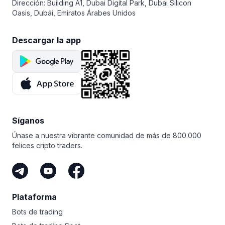
Dirección: Building A1, Dubai Digital Park, Dubai Silicon
gracias a la función Prueba retrospectiva. Con ella,
preparado? ¡No te preocupes! Si todavía no quieres
Oasis, Dubái, Emiratos Árabes Unidos
puedes analizar cómo al ajustar los parámetros
comprar un plan, puedes seguir disfrutando
se cambia y se adapta en consonancia el rendimiento
de la versión de demostración de la plataforma
del bot.
de forma gratuita aun cuando finalice la prueba. Puedes
Descargar la app
pagar cualquier plan con tarjeta de crédito/débito,
PayPal o criptomonedas cuando estés preparado.
Síganos
Únase a nuestra vibrante comunidad de más de 800.000
felices cripto traders.
Plataforma
Bots de trading