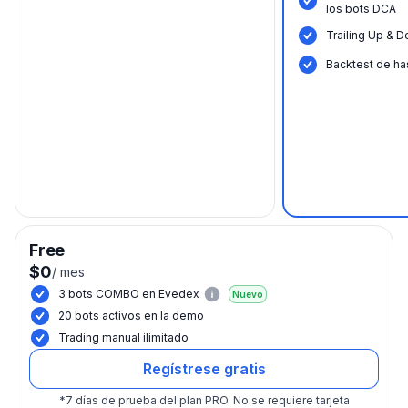
los bots DCA
Trailing Up & 
Backtest de ha
Free
$0
/
mes
3 bots COMBO en Evedex
Nuevo
20 bots activos en la demo
Trading manual ilimitado
Regístrese gratis
*
7 días de prueba del plan PRO.
No se requiere tarjeta