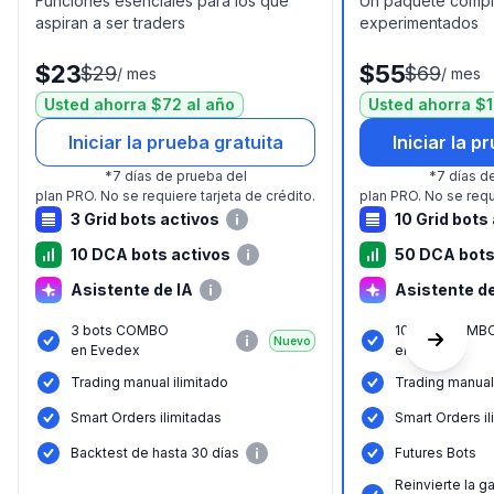
Funciones esenciales para los que
Un paquete comple
aspiran a ser traders
experimentados
$23
$55
$29
$69
/
mes
/
mes
Usted ahorra $72 al año
Usted ahorra $1
Iniciar la prueba gratuita
Iniciar la p
*
7 días de prueba del
*
7 días d
plan PRO.
No se requiere tarjeta de crédito.
plan PRO.
No se requ
3 Grid bots activos
10 Grid bots
10 DCA bots activos
50 DCA bots
Asistente de IA
Asistente de
3 bots COMBO
10 bots COMB
Nuevo
en Evedex
en Evedex
Trading manual ilimitado
Trading manual 
Smart Orders ilimitadas
Smart Orders il
Backtest de hasta 30 días
Futures Bots
Reinvierte la g