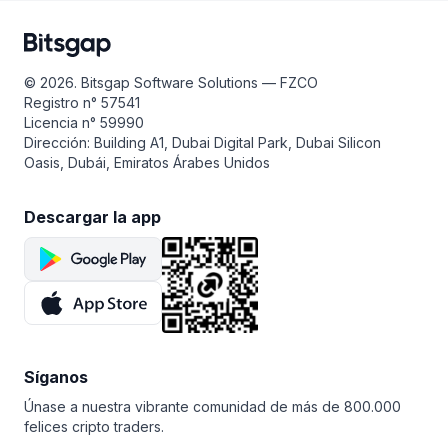
de trading para LEO, utiliza DCA si quieres reducir
verdaderamente eficaz, debes conocer bien el trading
el riesgo de comprar LEO a un precio alto invirtiendo
con criptomonedas para configurar reglas eficaces
a intervalos regulares. El GRID Bot resultará útil si quieres
y garantizar que todo marche perfectamente.
beneficiarte de un mercado plano, es decir, cuando
© 2026. Bitsgap Software Solutions — FZCO
cualquier par de LEO en particular no tiene una
Registro n° 57541
dirección clara.
Licencia n° 59990
Dirección: Building A1, Dubai Digital Park, Dubai Silicon
Oasis, Dubái, Emiratos Árabes Unidos
Descargar la app
Síganos
Únase a nuestra vibrante comunidad de más de 800.000
felices cripto traders.