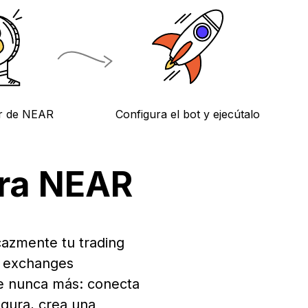
ar de NEAR
Configura el bot y ejecútalo
ara NEAR
cazmente tu trading
s exchanges
e nunca más: conecta
egura, crea una