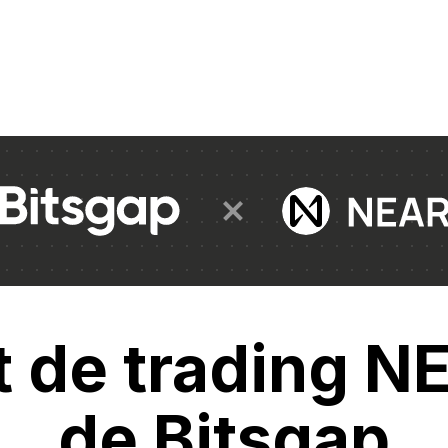
t de trading N
de Bitsgap