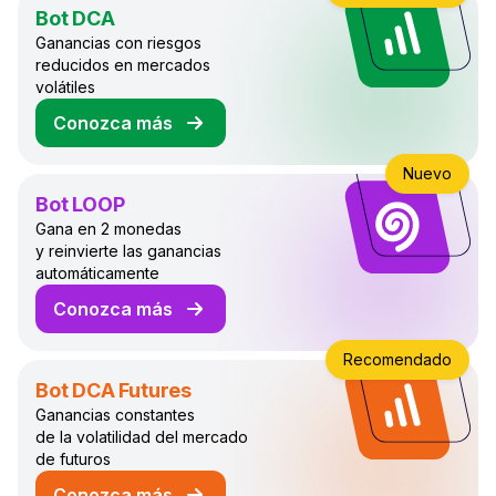
Bot DCA
Ganancias con riesgos
reducidos en mercados
volátiles
Conozca más
sobre el bot de trading DCA
Nuevo
Bot LOOP
Gana en 2 monedas
y reinvierte las ganancias
automáticamente
Conozca más
sobre el bot de trading LOOP
Recomendado
Bot DCA Futures
Ganancias constantes
de la volatilidad del mercado
de futuros
Conozca más