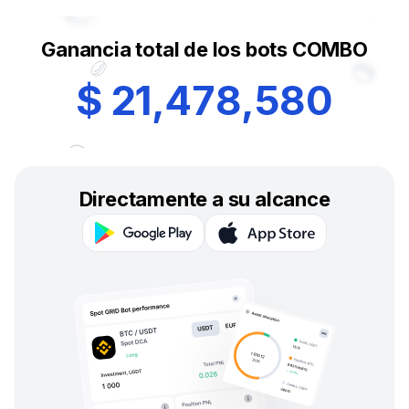
Ganancia total de los bots COMBO
$
2
1
,
4
7
8
,
5
8
0
Directamente a su alcance