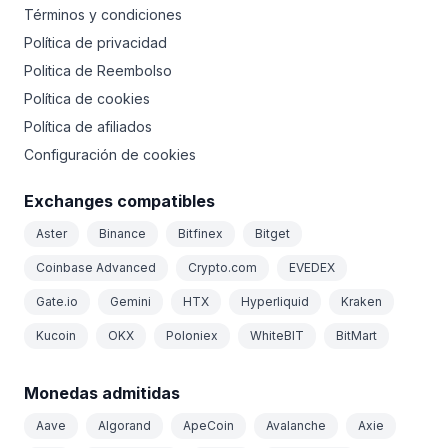
Términos y condiciones
Política de privacidad
Politica de Reembolso
Política de cookies
Política de afiliados
Configuración de cookies
Exchanges compatibles
Aster
Binance
Bitfinex
Bitget
Coinbase Advanced
Crypto.com
EVEDEX
Gate.io
Gemini
HTX
Hyperliquid
Kraken
Kucoin
OKX
Poloniex
WhiteBIT
BitMart
Monedas admitidas
Aave
Algorand
ApeCoin
Avalanche
Axie