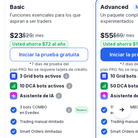
Basic
Advanced
Funciones esenciales para los que
Un paquete comple
aspiran a ser traders
experimentados
$23
$55
$29
$69
/
mes
/
mes
Usted ahorra $72 al año
Usted ahorra $1
Iniciar la prueba gratuita
Iniciar la p
*
7 días de prueba del
*
7 días d
plan PRO.
No se requiere tarjeta de crédito.
plan PRO.
No se requ
3 Grid bots activos
10 Grid bots
10 DCA bots activos
50 DCA bots
Asistente de IA
Asistente de
3 bots COMBO
10 bots COMB
Nuevo
en Evedex
en Evedex
Trading manual ilimitado
Trading manual 
Smart Orders ilimitadas
Smart Orders il