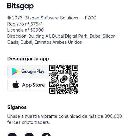
con toda su funcionalidad. Además, con el modo demo,
del uso de nuestra plataforma.
puedes probar con seguridad nuestros bots
en exchanges como Binance, Kucoin, Houbi, Coinbase
© 2026. Bitsgap Software Solutions — FZCO
Advanced, y muchos otros con multitud de fondos
Registro n° 57541
de demostración en la cuenta. Una prueba gratuita
Licencia n° 59990
es la mejor manera de llevar tu trading al siguiente nivel.
Dirección: Building A1, Dubai Digital Park, Dubai Silicon
Oasis, Dubái, Emiratos Árabes Unidos
Descargar la app
Síganos
Únase a nuestra vibrante comunidad de más de 800,000
felices cripto traders.