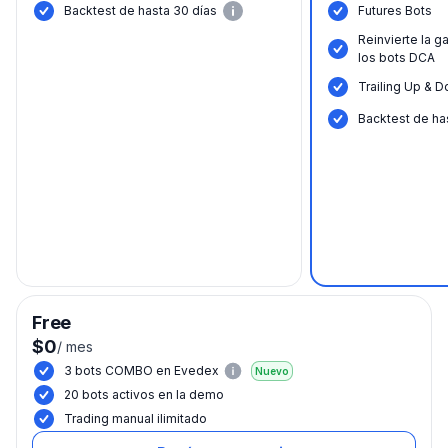
Backtest de hasta 30 días
Futures Bots
Reinvierte la g
los bots DCA
Trailing Up & 
Backtest de ha
Free
$0
/
mes
3 bots COMBO en Evedex
Nuevo
20 bots activos en la demo
Trading manual ilimitado