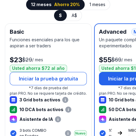
12 meses
Ahorro 20%
1 meses
$
A$
Basic
Advanced
Funciones esenciales para los que
Un paquete comple
aspiran a ser traders
experimentados
$23
$55
$29
$69
/
mes
/
mes
Usted ahorra $72 al año
Usted ahorra $1
Iniciar la prueba gratuita
Iniciar la p
*
7 días de prueba del
*
7 días d
plan PRO.
No se requiere tarjeta de crédito.
plan PRO.
No se requ
3 Grid bots activos
10 Grid bots
10 DCA bots activos
50 DCA bots
Asistente de IA
Asistente de
3 bots COMBO
10 bots COMB
Nuevo
en Evedex
en Evedex