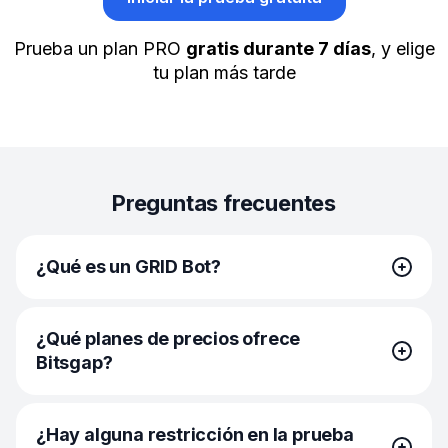
Prueba un plan PRO
gratis durante 7 días
, y elige
tu plan más tarde
Preguntas frecuentes
¿Qué es un GRID Bot?
Los bots GRID representan una clase distinta
¿Qué planes de precios ofrece
de estrategias de trading automatizado diseñadas para
Bitsgap?
operar dentro de un rango de precios establecido,
ejecutando órdenes de compra y venta a intervalos
regulares y predefinidos. Su principal objetivo
Bitsgap ofrece planes de precios escalonados para
es capitalizar las fluctuaciones del mercado, lo que los
¿Hay alguna restricción en la prueba
adaptarse a las necesidades y actividad de los bots: