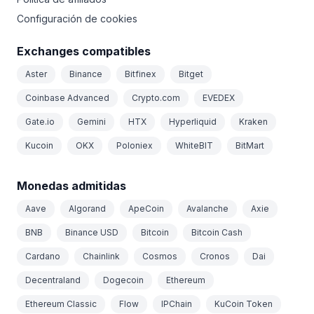
Configuración de cookies
Exchanges compatibles
Aster
Binance
Bitfinex
Bitget
Coinbase Advanced
Crypto.com
EVEDEX
Gate.io
Gemini
HTX
Hyperliquid
Kraken
Kucoin
OKX
Poloniex
WhiteBIT
BitMart
Monedas admitidas
Aave
Algorand
ApeCoin
Avalanche
Axie
BNB
Binance USD
Bitcoin
Bitcoin Cash
Cardano
Chainlink
Cosmos
Cronos
Dai
Decentraland
Dogecoin
Ethereum
Ethereum Classic
Flow
IPChain
KuCoin Token