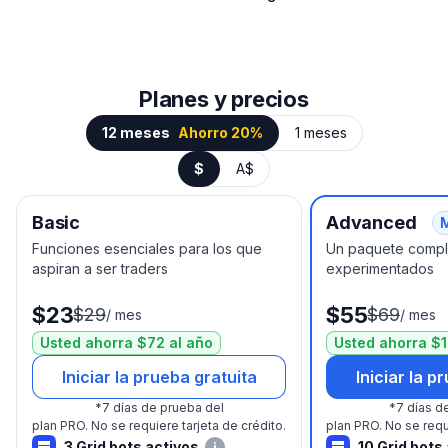
Planes y precios
12 meses
Ahorro 20%
1 meses
$
A$
Basic
Advanced
Funciones esenciales para los que
Un paquete comple
aspiran a ser traders
experimentados
$23
$55
$29
$69
/
mes
/
mes
Usted ahorra $72 al año
Usted ahorra $1
Iniciar la prueba gratuita
Iniciar la p
*
7 días de prueba del
*
7 días d
plan PRO.
No se requiere tarjeta de crédito.
plan PRO.
No se requ
3 Grid bots activos
10 Grid bots