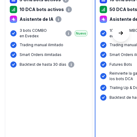
10 DCA bots activos
50 DCA bots
Asistente de IA
Asistente de
3 bots COMBO
10 bots COMB
Nuevo
en Evedex
en Evedex
Trading manual ilimitado
Trading manual 
Smart Orders ilimitadas
Smart Orders il
Backtest de hasta 30 días
Futures Bots
Reinvierte la g
los bots DCA
Trailing Up & 
Backtest de ha