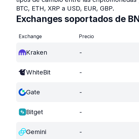
BTC, ETH, XRP a USD, EUR, GBP.
Exchanges soportados de B
Exchange
Precio
Kraken
-
WhiteBit
-
Gate
-
Bitget
-
Gemini
-