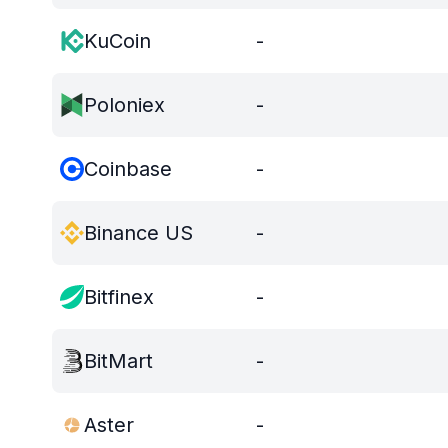
KuCoin
-
Poloniex
-
Coinbase
-
Binance US
-
Bitfinex
-
BitMart
-
Aster
-