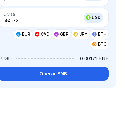
Divisa
USD
EUR
CAD
GBP
JPY
ETH
BTC
1 USD
0.00171 BNB
Operar BNB