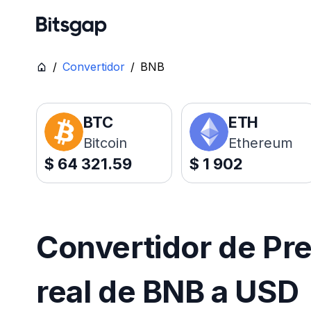
/
Convertidor
/
BNB
BTC
ETH
Bitcoin
Ethereum
$
64 321.59
$
1 902
Convertidor de Pr
real de BNB a USD