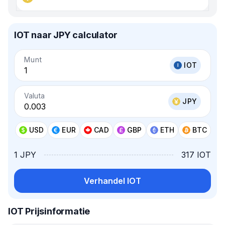
IOT naar JPY calculator
Munt
IOT
Valuta
JPY
USD
EUR
CAD
GBP
ETH
BTC
1 JPY
317 IOT
Verhandel IOT
IOT Prijsinformatie