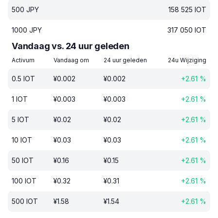
500
JPY
158 525
IOT
1000
JPY
317 050
IOT
Vandaag vs. 24 uur geleden
Activum
Vandaag om
24 uur geleden
24u Wijziging
0.5
IOT
¥
0.002
¥
0.002
+
2.61
%
1
IOT
¥
0.003
¥
0.003
+
2.61
%
5
IOT
¥
0.02
¥
0.02
+
2.61
%
10
IOT
¥
0.03
¥
0.03
+
2.61
%
50
IOT
¥
0.16
¥
0.15
+
2.61
%
100
IOT
¥
0.32
¥
0.31
+
2.61
%
500
IOT
¥
1.58
¥
1.54
+
2.61
%