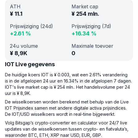
ATH
Market cap
¥
11.1
¥
254 mln.
Prijswijziging (24d)
Prijswijziging (7d)
+
2.61
%
+
16.34
%
24u volume
Maximale toevoer
¥
8,9K
0
IOT Live gegevens
De huidige koers IOT is ¥ 0.003, wat een 2.61% verandering
is in de afgelopen 24 uur en 16.34% in de afgelopen 7 dagen.
IOT's live market cap is ¥ 254 mln.. Het handelsvolume per 24
uur is ¥ 8,9K.
De wisselkoersen worden berekend met behulp van de Live
IOT Prijsindex samen met andere digitale activa prijsindices.
De IOT/USD wisselkoers wordt in real-time bijgewerkt.
Volg Bitsgap’s crypto-converter en calculator voor 24/7 live
updates van de wisselkoersen tussen crypto- en fiatvaluta’s,
waaronder BTC, ETH, XRP naar USD, EUR, GBP.