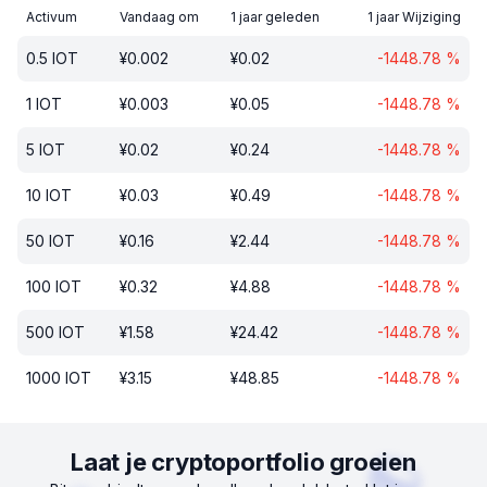
Activum
Vandaag om
1 jaar geleden
1 jaar Wijziging
0.5
IOT
¥
0.002
¥
0.02
-1448.78
%
1
IOT
¥
0.003
¥
0.05
-1448.78
%
5
IOT
¥
0.02
¥
0.24
-1448.78
%
10
IOT
¥
0.03
¥
0.49
-1448.78
%
50
IOT
¥
0.16
¥
2.44
-1448.78
%
100
IOT
¥
0.32
¥
4.88
-1448.78
%
500
IOT
¥
1.58
¥
24.42
-1448.78
%
1000
IOT
¥
3.15
¥
48.85
-1448.78
%
Laat je cryptoportfolio groeien