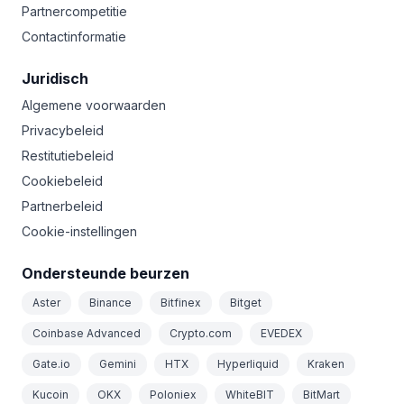
Partnercompetitie
Contactinformatie
Juridisch
Algemene voorwaarden
Privacybeleid
Restitutiebeleid
Cookiebeleid
Partnerbeleid
Cookie-instellingen
Ondersteunde beurzen
Aster
Binance
Bitfinex
Bitget
Coinbase Advanced
Crypto.com
EVEDEX
Gate.io
Gemini
HTX
Hyperliquid
Kraken
Kucoin
OKX
Poloniex
WhiteBIT
BitMart