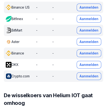
Binance US
-
-
Aanmelden
Bitfinex
-
-
Aanmelden
BitMart
-
-
Aanmelden
Aster
-
-
Aanmelden
Binance
-
-
Aanmelden
OKX
-
-
Aanmelden
Crypto.com
-
-
Aanmelden
De wisselkoers van Helium IOT gaat
omhoog