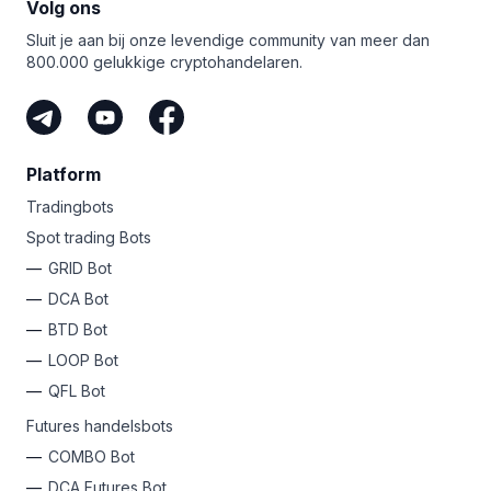
Volg ons
Meld je vandaag nog aan bij Bitsgap
voor een gratis
cryptobeurzen simpelweg niet aan kunnen tippen. Van
proefperiode van zeven dagen en test
Sluit je aan bij onze levendige community van meer dan
smart orders
zoals Scaled en TWAP tot trading bots
de geavanceerde GRID bot!
800.000 gelukkige cryptohandelaren.
zoals
GRID
,
DCA
en
COMBO
futures, je hebt een fortuin
aan middelen om te verkennen!
Platform
Tradingbots
Spot trading Bots
GRID Bot
DCA Bot
BTD Bot
LOOP Bot
QFL Bot
Futures handelsbots
COMBO Bot
DCA Futures Bot