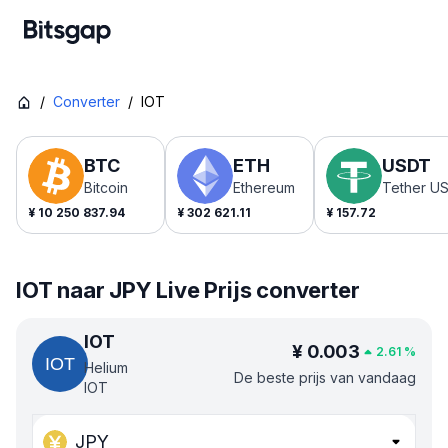
/
Converter
/
IOT
BTC
ETH
USDT
Bitcoin
Ethereum
Tether U
¥
10 250 837.94
¥
302 621.11
¥
157.72
IOT naar JPY Live Prijs converter
IOT
¥
0.003
2.61
%
Helium
De beste prijs van vandaag
IOT
JPY