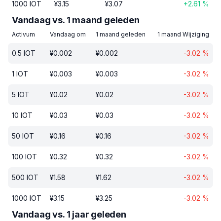
1000
IOT
¥
3.15
¥
3.07
+
2.61
%
Vandaag vs. 1 maand geleden
Activum
Vandaag om
1 maand geleden
1 maand Wijziging
0.5
IOT
¥
0.002
¥
0.002
-3.02
%
1
IOT
¥
0.003
¥
0.003
-3.02
%
5
IOT
¥
0.02
¥
0.02
-3.02
%
10
IOT
¥
0.03
¥
0.03
-3.02
%
50
IOT
¥
0.16
¥
0.16
-3.02
%
100
IOT
¥
0.32
¥
0.32
-3.02
%
500
IOT
¥
1.58
¥
1.62
-3.02
%
1000
IOT
¥
3.15
¥
3.25
-3.02
%
Vandaag vs. 1 jaar geleden