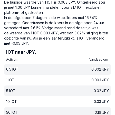
De huidige waarde van 1 IOT is 0.003 JPY.
Omgekeerd zou
je met 1,00 JPY kunnen handelen voor 317 IOT, exclusief
platform- of gaskosten.
In de afgelopen 7 dagen is de wisselkoers met 16.34%
gestegen.
Ondertussen is de koers in de afgelopen 24 uur
veranderd met 2.61%.
Vorige maand rond deze tijd was
de waarde van 1 IOT 0.003 JPY, wat een 3.02% stijging is ten
opzichte van nu.
Als je een jaar terugkijkt, is IOT veranderd
met -0.05 JPY.
IOT naar JPY.
Activum
Vandaag om
0.5
IOT
0.002
JPY
1
IOT
0.003
JPY
5
IOT
0.02
JPY
10
IOT
0.03
JPY
50
IOT
0.16
JPY