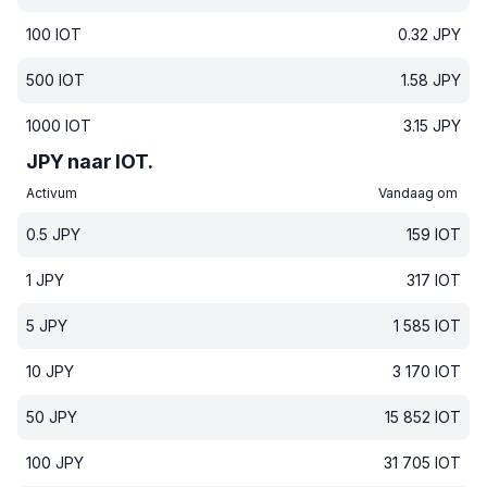
100
IOT
0.32
JPY
500
IOT
1.58
JPY
1000
IOT
3.15
JPY
JPY naar IOT.
Activum
Vandaag om
0.5
JPY
159
IOT
1
JPY
317
IOT
5
JPY
1 585
IOT
10
JPY
3 170
IOT
50
JPY
15 852
IOT
100
JPY
31 705
IOT