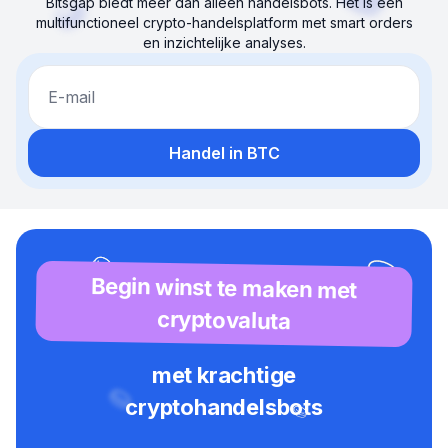
Bitsgap biedt meer dan alleen handelsbots. Het is een
multifunctioneel crypto-handelsplatform met smart orders
en inzichtelijke analyses.
E-mail
Handel in BTC
Begin winst te maken met
cryptovaluta
met krachtige
cryptohandelsbots