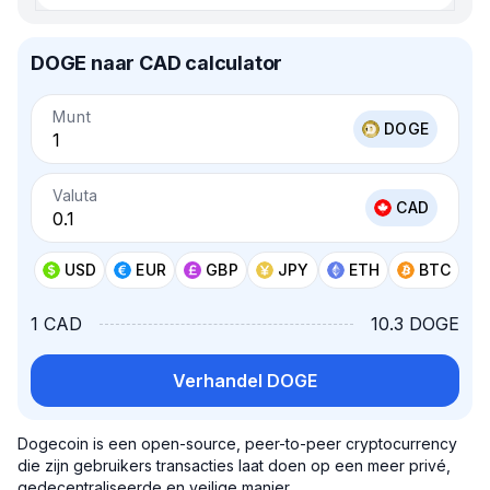
DOGE naar CAD calculator
Munt
DOGE
Valuta
CAD
USD
EUR
GBP
JPY
ETH
BTC
1 CAD
10.3 DOGE
Verhandel DOGE
Dogecoin is een open-source, peer-to-peer cryptocurrency
die zijn gebruikers transacties laat doen op een meer privé,
gedecentraliseerde en veilige manier.