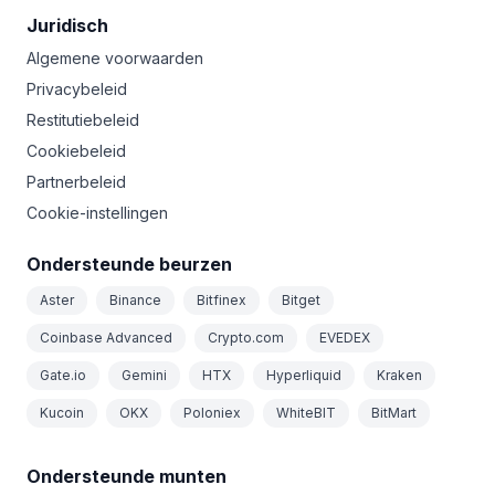
Juridisch
Algemene voorwaarden
Privacybeleid
Restitutiebeleid
Cookiebeleid
Partnerbeleid
Cookie-instellingen
Ondersteunde beurzen
Aster
Binance
Bitfinex
Bitget
Coinbase Advanced
Crypto.com
EVEDEX
Gate.io
Gemini
HTX
Hyperliquid
Kraken
Kucoin
OKX
Poloniex
WhiteBIT
BitMart
Ondersteunde munten