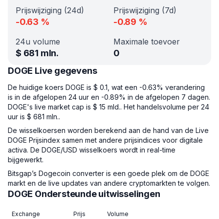
Prijswijziging (24d)
Prijswijziging (7d)
-0.63
%
-0.89
%
24u volume
Maximale toevoer
$
681 mln.
0
DOGE Live gegevens
De huidige koers DOGE is $ 0.1, wat een -0.63% verandering
is in de afgelopen 24 uur en -0.89% in de afgelopen 7 dagen.
DOGE's live market cap is $ 15 mld.. Het handelsvolume per 24
uur is $ 681 mln..
De wisselkoersen worden berekend aan de hand van de Live
DOGE Prijsindex samen met andere prijsindices voor digitale
activa. De DOGE/USD wisselkoers wordt in real-time
bijgewerkt.
Bitsgap’s Dogecoin converter is een goede plek om de DOGE
markt en de live updates van andere cryptomarkten te volgen.
DOGE Ondersteunde uitwisselingen
Exchange
Prijs
Volume