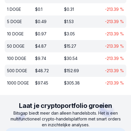
1
DOGE
$
0.1
$
0.31
-213.39
%
5
DOGE
$
0.49
$
1.53
-213.39
%
10
DOGE
$
0.97
$
3.05
-213.39
%
50
DOGE
$
4.87
$
15.27
-213.39
%
100
DOGE
$
9.74
$
30.54
-213.39
%
500
DOGE
$
48.72
$
152.69
-213.39
%
1000
DOGE
$
97.45
$
305.38
-213.39
%
Laat je cryptoportfolio groeien
Bitsgap biedt meer dan alleen handelsbots. Het is een
multifunctioneel crypto-handelsplatform met smart orders
en inzichtelijke analyses.