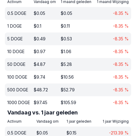
Activum
Vandaag om
1 maand geleden
1 maand Wijziging
0.5
DOGE
$
0.05
$
0.05
-8.35
%
1
DOGE
$
0.1
$
0.11
-8.35
%
5
DOGE
$
0.49
$
0.53
-8.35
%
10
DOGE
$
0.97
$
1.06
-8.35
%
50
DOGE
$
4.87
$
5.28
-8.35
%
100
DOGE
$
9.74
$
10.56
-8.35
%
500
DOGE
$
48.72
$
52.79
-8.35
%
1000
DOGE
$
97.45
$
105.59
-8.35
%
Vandaag vs. 1 jaar geleden
Activum
Vandaag om
1 jaar geleden
1 jaar Wijziging
0.5
DOGE
$
0.05
$
0.15
-213.39
%