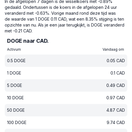
In de afgelopen 7 dagen is de wisselkoers met -0.89%
gedaald.
Ondertussen is de koers in de afgelopen 24 uur
veranderd met -0.63%.
Vorige maand rond deze tijd was
de waarde van 1 DOGE 0.11 CAD, wat een 8.35% stijging is ten
opzichte van nu.
Als je een jaar terugkijkt, is DOGE veranderd
met -0.21 CAD.
DOGE naar CAD.
Activum
Vandaag om
0.5
DOGE
0.05
CAD
1
DOGE
0.1
CAD
5
DOGE
0.49
CAD
10
DOGE
0.97
CAD
50
DOGE
4.87
CAD
100
DOGE
9.74
CAD