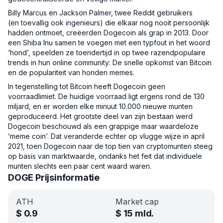
Billy Marcus en Jackson Palmer, twee Reddit gebruikers
(en toevallig ook ingenieurs) die elkaar nog nooit persoonlijk
hadden ontmoet, creëerden Dogecoin als grap in 2013. Door
een Shiba Inu samen te voegen met een typfout in het woord
‘hond’, speelden ze toendertijd in op twee razendpopulaire
trends in hun online community: De snelle opkomst van Bitcoin
en de populariteit van honden memes.
In tegenstelling tot Bitcoin heeft Dogecoin geen
voorraadlimiet. De huidige voorraad ligt ergens rond de 130
miljard, en er worden elke minuut 10.000 nieuwe munten
geproduceerd. Het grootste deel van zijn bestaan werd
Dogecoin beschouwd als een grappige maar waardeloze
‘meme coin’. Dat veranderde echter op vlugge wijze in april
2021, toen Dogecoin naar de top tien van cryptomunten steeg
op basis van marktwaarde, ondanks het feit dat individuele
munten slechts een paar cent waard waren.
DOGE Prijsinformatie
ATH
Market cap
$
0.9
$
15 mld.