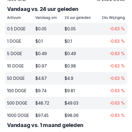
Vandaag vs. 24 uur geleden
Activum
Vandaag om
24 uur geleden
24u Wijziging
0.5
DOGE
$
0.05
$
0.05
-0.63
%
1
DOGE
$
0.1
$
0.1
-0.63
%
5
DOGE
$
0.49
$
0.49
-0.63
%
10
DOGE
$
0.97
$
0.98
-0.63
%
50
DOGE
$
4.87
$
4.9
-0.63
%
100
DOGE
$
9.74
$
9.81
-0.63
%
500
DOGE
$
48.72
$
49.03
-0.63
%
1000
DOGE
$
97.45
$
98.06
-0.63
%
Vandaag vs. 1 maand geleden