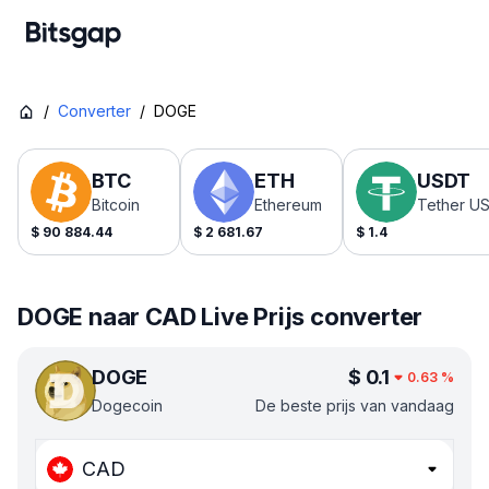
/
Converter
/
DOGE
BTC
ETH
USDT
Bitcoin
Ethereum
Tether U
$
90 884.44
$
2 681.67
$
1.4
DOGE naar CAD Live Prijs converter
DOGE
$
0.1
0.63
%
Dogecoin
De beste prijs van vandaag
CAD