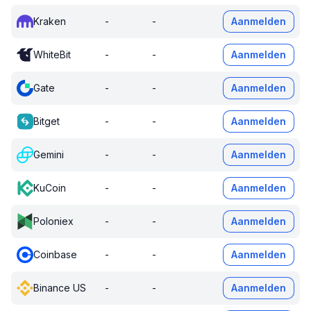
Kraken
-
-
Aanmelden
WhiteBit
-
-
Aanmelden
Gate
-
-
Aanmelden
Bitget
-
-
Aanmelden
Gemini
-
-
Aanmelden
KuCoin
-
-
Aanmelden
Poloniex
-
-
Aanmelden
Coinbase
-
-
Aanmelden
Binance US
-
-
Aanmelden