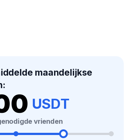
ddelde maandelijkse
n:
00
USDT
tgenodigde vrienden