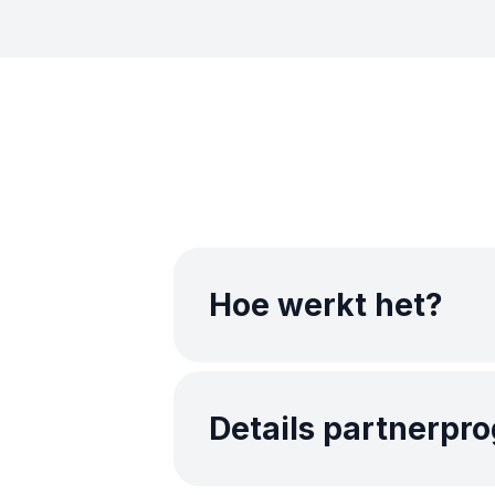
Hoe werkt het?
Het partnerprogramma van 
Details partnerp
geld te verdienen. Hoe het
te trekken voor ons syste