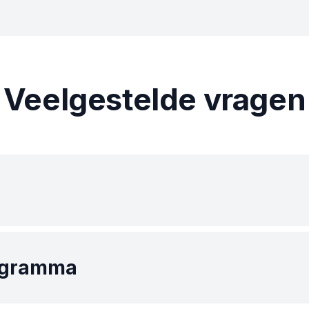
Veelgestelde vragen
Bitsgap is één van de meest winstgevende man
rogramma
 werkt: u gebruikt online marketingkanalen om
em, en zodra ze betalende klanten worden, bet