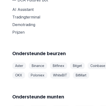
DCA Futures Bot
AI Assistant
Tradingterminal
Demotrading
Prijzen
Ondersteunde beurzen
Aster
Binance
Bitfinex
Bitget
Coinbase
OKX
Poloniex
WhiteBIT
BitMart
Ondersteunde munten