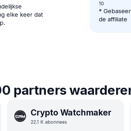
10
delijkse
*
Gebaseerd
g elke keer dat
de affiliate
p.
0 partners waarderen
Crypto Watchmaker
22.1
K
abonnees