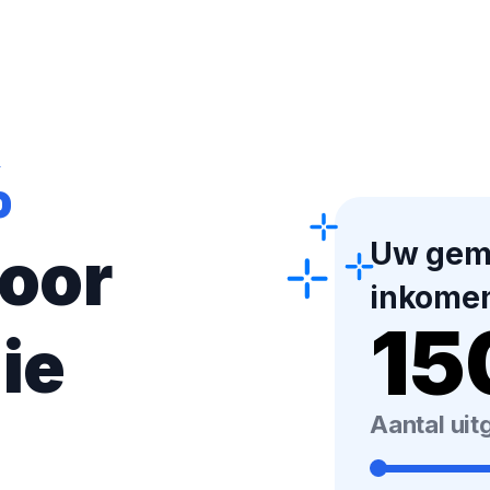
%
Uw gemi
oor
inkome
15
ie
Aantal ui