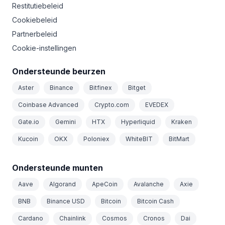
Restitutiebeleid
Cookiebeleid
Partnerbeleid
Cookie-instellingen
Ondersteunde beurzen
Aster
Binance
Bitfinex
Bitget
Coinbase Advanced
Crypto.com
EVEDEX
Gate.io
Gemini
HTX
Hyperliquid
Kraken
Kucoin
OKX
Poloniex
WhiteBIT
BitMart
Ondersteunde munten
Aave
Algorand
ApeCoin
Avalanche
Axie
BNB
Binance USD
Bitcoin
Bitcoin Cash
Cardano
Chainlink
Cosmos
Cronos
Dai