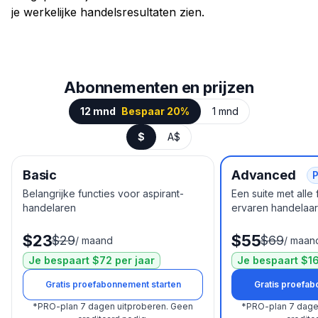
je werkelijke handelsresultaten zien.
Abonnementen en prijzen
12 mnd
Bespaar 20%
1 mnd
$
A$
Basic
Advanced
P
Belangrijke functies voor aspirant-
Een suite met alle
handelaren
ervaren handelaar
$23
$55
$29
$69
/
maand
/
maan
Je bespaart $72 per jaar
Je bespaart $16
Gratis proefabonnement starten
Gratis proefab
*
PRO-plan 7 dagen uitproberen.
Geen
*
PRO-plan 7 dage