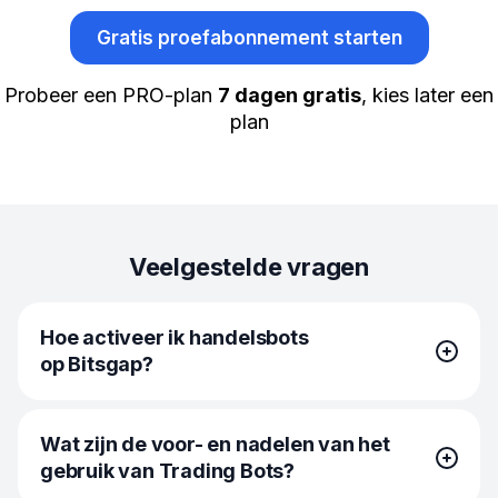
Gratis proefabonnement starten
Probeer een PRO-plan
7 dagen gratis
, kies later een
plan
Veelgestelde vragen
Hoe activeer ik handelsbots
op Bitsgap?
Om de bots van Bitsgap te gebruiken, klik je op de knop
Wat zijn de voor- en nadelen van het
Start nieuwe bot in de rechterbovenhoek van het
gebruik van Trading Bots?
Bitsgap-platform, selecteer je een bot die je wilt