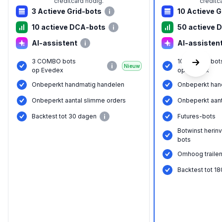
creditcard nodig.
creditc
3 Actieve Grid-bots
10 Actieve G
10 actieve DCA-bots
50 actieve 
AI-assistent
AI-assisten
3 COMBO bots
10 COMBO bot
Nieuw
op Evedex
op Evedex
Onbeperkt handmatig handelen
Onbeperkt han
Onbeperkt aantal slimme orders
Onbeperkt aant
Backtest tot 30 dagen
Futures-bots
Botwinst herin
bots
Omhoog trailen
Backtest tot 1