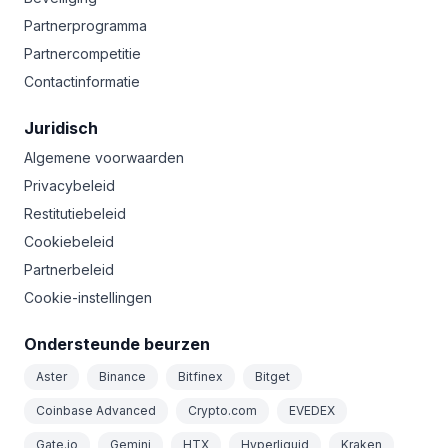
Partnerprogramma
Partnercompetitie
Contactinformatie
Juridisch
Algemene voorwaarden
Privacybeleid
Restitutiebeleid
Cookiebeleid
Partnerbeleid
Cookie-instellingen
Ondersteunde beurzen
Aster
Binance
Bitfinex
Bitget
Coinbase Advanced
Crypto.com
EVEDEX
Gate.io
Gemini
HTX
Hyperliquid
Kraken