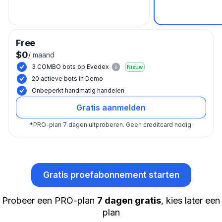
Free
$0
/
maand
3 COMBO bots op Evedex
Nieuw
20 actieve bots in Demo
Onbeperkt handmatig handelen
Gratis aanmelden
*
PRO-plan 7 dagen uitproberen.
Geen creditcard nodig.
Gratis proefabonnement starten
Probeer een PRO-plan
7 dagen gratis
, kies later een
plan