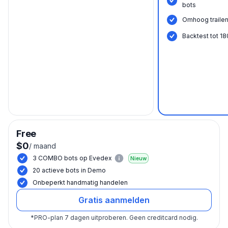
bots
Omhoog trailen
Backtest tot 1
Free
$0
/
maand
3 COMBO bots op Evedex
Nieuw
20 actieve bots in Demo
Onbeperkt handmatig handelen
Gratis aanmelden
*
PRO-plan 7 dagen uitproberen.
Geen creditcard nodig.