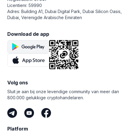
verstand gebruiken en voorzichtig zijn bij het instellen
Licentienr. 59990
van je bots en ervoor zorgen dat je hedgingfuncties
Adres: Building A1, Dubai Digital Park, Dubai Silicon Oasis,
gebruikt (Stop Loss, Take Profit) om verliezen
Dubai, Verenigde Arabische Emiraten
te beperken en winsten veilig te stellen.
Download de app
Volg ons
Sluit je aan bij onze levendige community van meer dan
800.000 gelukkige cryptohandelaren.
Platform