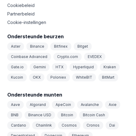
Cookiebeleid
Partnerbeleid
Cookie-instellingen
Ondersteunde beurzen
Aster
Binance
Bitfinex
Bitget
Coinbase Advanced
Crypto.com
EVEDEX
Gate.io
Gemini
HTX
Hyperliquid
Kraken
Kucoin
OKX
Poloniex
WhiteBIT
BitMart
Ondersteunde munten
Aave
Algorand
ApeCoin
Avalanche
Axie
BNB
Binance USD
Bitcoin
Bitcoin Cash
Cardano
Chainlink
Cosmos
Cronos
Dai
Decentraland
Dogecoin
Ethereum