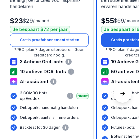
Belangrijke functies voor aspirant-
Een suite met alle
handelaren
ervaren handelaar
$23
$55
$29
$69
/
maand
/
maan
Je bespaart $72 per jaar
Je bespaart $16
Gratis proefabonnement starten
Gratis proefab
*
PRO-plan 7 dagen uitproberen.
Geen
*
PRO-plan 7 dage
creditcard nodig.
creditc
3 Actieve Grid-bots
10 Actieve G
10 actieve DCA-bots
50 actieve 
AI-assistent
AI-assisten
3 COMBO bots
10 COMBO bot
Nieuw
op Evedex
op Evedex
Onbeperkt handmatig handelen
Onbeperkt han
Onbeperkt aantal slimme orders
Onbeperkt aant
Backtest tot 30 dagen
Futures-bots
Botwinst herin