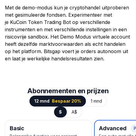
Met de demo-modus kun je cryptohandel uitproberen
met gesimuleerde fondsen. Experimenteer met
je KuCoin Token Trading Bot op verschillende
instrumenten en met verschillende instellingen in een
risicovrije sandbox. Het Demo Modus virtuele account
heeft dezelfde marktvoorwaarden als echt handelen
op het platform. Bitsgap voert je orders autonoom uit
en laat je werkelijke handelsresultaten zien.
Abonnementen en prijzen
12 mnd
Bespaar 20%
1 mnd
$
A$
Basic
Advanced
P