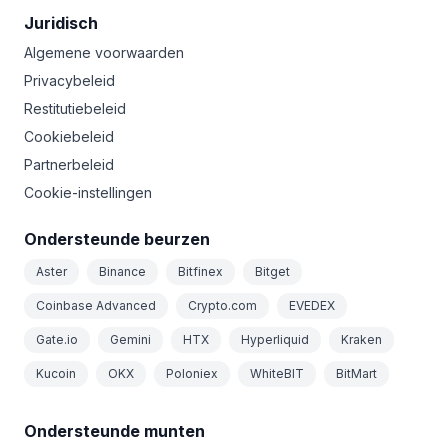
Juridisch
Algemene voorwaarden
Privacybeleid
Restitutiebeleid
Cookiebeleid
Partnerbeleid
Cookie-instellingen
Ondersteunde beurzen
Aster
Binance
Bitfinex
Bitget
Coinbase Advanced
Crypto.com
EVEDEX
Gate.io
Gemini
HTX
Hyperliquid
Kraken
Kucoin
OKX
Poloniex
WhiteBIT
BitMart
Ondersteunde munten