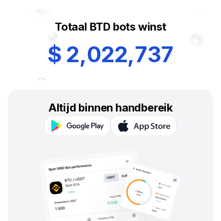
Totaal BTD bots winst
$
2
,
0
2
2
,
7
3
7
Altijd binnen handbereik