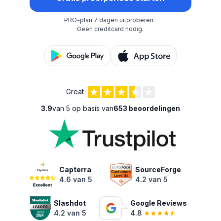
PRO-plan 7 dagen uitproberen.
Geen creditcard nodig.
Great
3.9
van 5 op basis van
653 beoordelingen
Capterra
SourceForge
4.6 van 5
4.2 van 5
Slashdot
Google Reviews
4.2 van 5
4.8