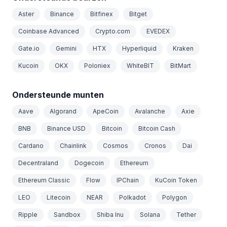
Aster
Binance
Bitfinex
Bitget
Coinbase Advanced
Crypto.com
EVEDEX
Gate.io
Gemini
HTX
Hyperliquid
Kraken
Kucoin
OKX
Poloniex
WhiteBIT
BitMart
Ondersteunde munten
Aave
Algorand
ApeCoin
Avalanche
Axie
BNB
Binance USD
Bitcoin
Bitcoin Cash
Cardano
Chainlink
Cosmos
Cronos
Dai
Decentraland
Dogecoin
Ethereum
Ethereum Classic
Flow
IPChain
KuCoin Token
LEO
Litecoin
NEAR
Polkadot
Polygon
Ripple
Sandbox
Shiba Inu
Solana
Tether