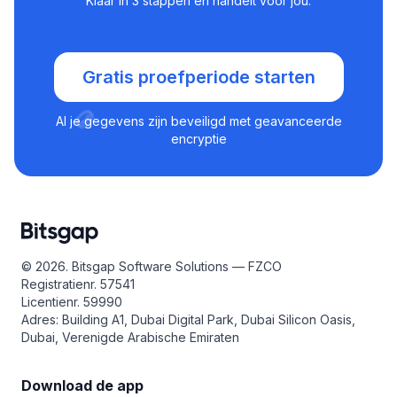
Klaar in 3 stappen en handelt voor jou.
Gratis proefperiode starten
Al je gegevens zijn beveiligd met geavanceerde
encryptie
© 2026. Bitsgap Software Solutions — FZCO
Registratienr. 57541
Licentienr. 59990
Adres: Building A1, Dubai Digital Park, Dubai Silicon Oasis,
Dubai, Verenigde Arabische Emiraten
Download de app