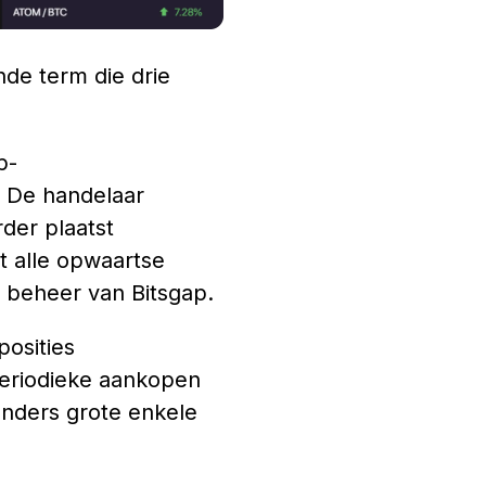
de term die drie
p-
. De handelaar
der plaatst
t alle opwaartse
t beheer van Bitsgap.
posities
periodieke aankopen
anders grote enkele