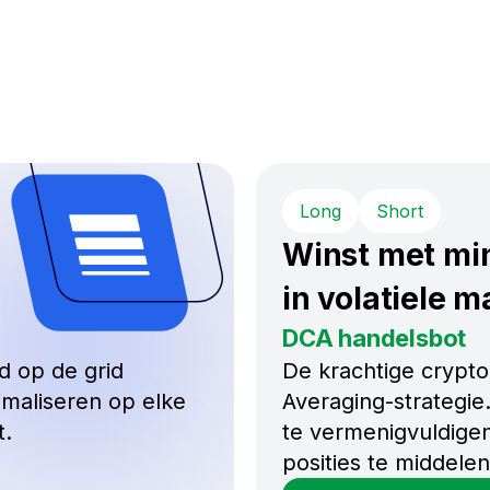
Long
Short
Winst met min
in volatiele 
DCA handelsbot
d op de grid
De krachtige crypto
imaliseren op elke
Averaging-strategi
t.
te vermenigvuldigen
posities te middelen