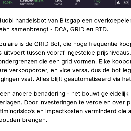
 Huobi handelsbot van Bitsgap een overkoepelen
gieën samenbrengt - DCA, GRID en BTD.
ulaire is de GRID Bot, die hoge frequentie koo
 uitvoert tussen vooraf ingestelde prijsniveaus
 ondergrenzen die een grid vormen. Elke koopor
re verkooporder, en vice versa, dus de bot leg
ngen vast. Alles blijft geautomatiseerd via he
en andere benadering - het bouwt geleidelijk 
verlagen. Door investeringen te verdelen over 
timingrisico’s en impactkosten verminderd die 
 zouden brengen.