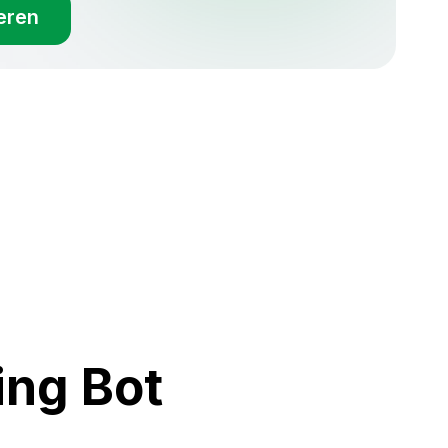
eren
ing Bot