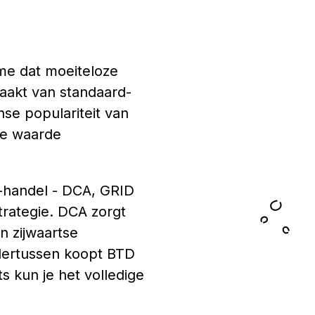
me dat moeiteloze
aakt van standaard-
nse populariteit van
re waarde
i-handel - DCA, GRID
rategie. DCA zorgt
n zijwaartse
dertussen koopt BTD
s kun je het volledige