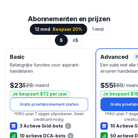
Abonnementen en prijzen
12 mnd
Bespaar 20%
1 mnd
$
A$
Basic
Advanced
P
Belangrijke functies voor aspirant-
Een suite met alle
handelaren
ervaren handelaar
$23
$55
$29
$69
/
maand
/
maan
Je bespaart $72 per jaar
Je bespaart $16
Gratis proefabonnement starten
Gratis proefab
*
PRO-plan 7 dagen uitproberen.
Geen
*
PRO-plan 7 dage
creditcard nodig.
creditc
3 Actieve Grid-bots
10 Actieve G
10 actieve DCA-bots
50 actieve 