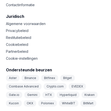
Contactinformatie
Juridisch
Algemene voorwaarden
Privacybeleid
Restitutiebeleid
Cookiebeleid
Partnerbeleid
Cookie-instellingen
Ondersteunde beurzen
Aster
Binance
Bitfinex
Bitget
Coinbase Advanced
Crypto.com
EVEDEX
Gate.io
Gemini
HTX
Hyperliquid
Kraken
Kucoin
OKX
Poloniex
WhiteBIT
BitMart