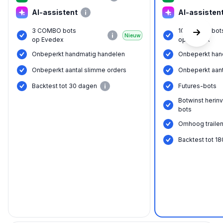
AI-assistent
AI-assisten
3 COMBO bots
10 COMBO bot
Nieuw
op Evedex
op Evedex
Onbeperkt handmatig handelen
Onbeperkt han
Onbeperkt aantal slimme orders
Onbeperkt aant
Backtest tot 30 dagen
Futures-bots
Botwinst herin
bots
Omhoog trailen
Backtest tot 1