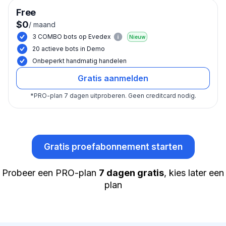
Free
$0
/
maand
3 COMBO bots op Evedex
Nieuw
20 actieve bots in Demo
Onbeperkt handmatig handelen
Gratis aanmelden
*
PRO-plan 7 dagen uitproberen.
Geen creditcard nodig.
Gratis proefabonnement starten
Probeer een PRO-plan
7 dagen gratis
, kies later een
plan