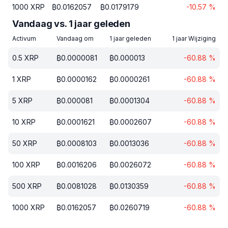
1000
XRP
₿
0.0162057
₿
0.0179179
-10.57
%
Vandaag vs. 1 jaar geleden
Activum
Vandaag om
1 jaar geleden
1 jaar Wijziging
0.5
XRP
₿
0.0000081
₿
0.000013
-60.88
%
1
XRP
₿
0.0000162
₿
0.0000261
-60.88
%
5
XRP
₿
0.000081
₿
0.0001304
-60.88
%
10
XRP
₿
0.0001621
₿
0.0002607
-60.88
%
50
XRP
₿
0.0008103
₿
0.0013036
-60.88
%
100
XRP
₿
0.0016206
₿
0.0026072
-60.88
%
500
XRP
₿
0.0081028
₿
0.0130359
-60.88
%
1000
XRP
₿
0.0162057
₿
0.0260719
-60.88
%