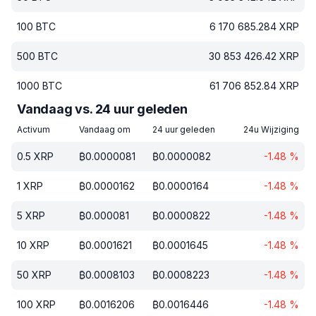
100
BTC
6 170 685.284
XRP
500
BTC
30 853 426.42
XRP
1000
BTC
61 706 852.84
XRP
Vandaag vs. 24 uur geleden
Activum
Vandaag om
24 uur geleden
24u Wijziging
0.5
XRP
₿
0.0000081
₿
0.0000082
-1.48
%
1
XRP
₿
0.0000162
₿
0.0000164
-1.48
%
5
XRP
₿
0.000081
₿
0.0000822
-1.48
%
10
XRP
₿
0.0001621
₿
0.0001645
-1.48
%
50
XRP
₿
0.0008103
₿
0.0008223
-1.48
%
100
XRP
₿
0.0016206
₿
0.0016446
-1.48
%