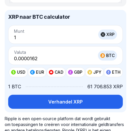
XRP naar BTC calculator
Munt
XRP
Valuta
BTC
USD
EUR
CAD
GBP
JPY
ETH
1 BTC
61 706.853 XRP
Verhandel XRP
Ripple is een open-source platform dat wordt gebruikt
om toepassingen te creëren voor internationale geldtransfers
en andere betalingsdiensten. Ripple (XRP) is het eigen