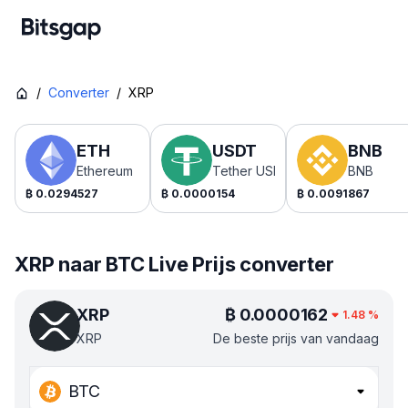
/
Converter
/
XRP
ETH
USDT
BNB
Ethereum
Tether USDt
BNB
₿
0.0294527
₿
0.0000154
₿
0.0091867
XRP naar BTC Live Prijs converter
XRP
₿
0.0000162
1.48
%
XRP
De beste prijs van vandaag
BTC