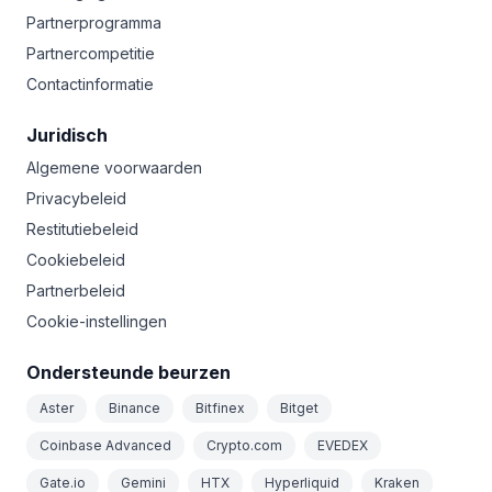
Partnerprogramma
Partnercompetitie
Contactinformatie
Juridisch
Algemene voorwaarden
Privacybeleid
Restitutiebeleid
Cookiebeleid
Partnerbeleid
Cookie-instellingen
Ondersteunde beurzen
Aster
Binance
Bitfinex
Bitget
Coinbase Advanced
Crypto.com
EVEDEX
Gate.io
Gemini
HTX
Hyperliquid
Kraken