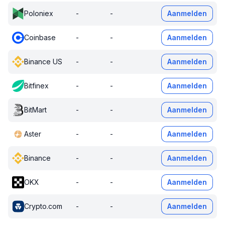
Poloniex
-
-
Aanmelden
Coinbase
-
-
Aanmelden
Binance US
-
-
Aanmelden
Bitfinex
-
-
Aanmelden
BitMart
-
-
Aanmelden
Aster
-
-
Aanmelden
Binance
-
-
Aanmelden
OKX
-
-
Aanmelden
Crypto.com
-
-
Aanmelden