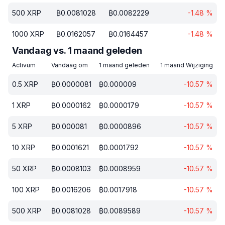
500
XRP
₿
0.0081028
₿
0.0082229
-1.48
%
1000
XRP
₿
0.0162057
₿
0.0164457
-1.48
%
Vandaag vs. 1 maand geleden
Activum
Vandaag om
1 maand geleden
1 maand Wijziging
0.5
XRP
₿
0.0000081
₿
0.000009
-10.57
%
1
XRP
₿
0.0000162
₿
0.0000179
-10.57
%
5
XRP
₿
0.000081
₿
0.0000896
-10.57
%
10
XRP
₿
0.0001621
₿
0.0001792
-10.57
%
50
XRP
₿
0.0008103
₿
0.0008959
-10.57
%
100
XRP
₿
0.0016206
₿
0.0017918
-10.57
%
500
XRP
₿
0.0081028
₿
0.0089589
-10.57
%