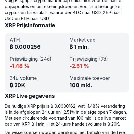
Volg Bitsgap’s crypto market cap calculator voor de laatste
prijsupdates en omrekeningskoersen voor alle belangrijke
crypto- en fiatvaluta’s, waaronder BTC naar USD, XRP naar
USD en ETH naar USD.
XRP Prijsinformatie
ATH
Market cap
₿
0.000256
₿
1 mln.
Prijswijziging (24d)
Prijswijziging (7d)
-1.48
%
-2.51
%
24u volume
Maximale toevoer
₿
20K
100 mld.
XRP Live gegevens
De huidige XRP prijs is ₿ 0.0000162, wat -1.48% verandering
is in de afgelopen 24 uur en -2.51% in de afgelopen 7 dagen.
Met een circulerende voorraad van 100 mld. is de live market
cap van XRP ₿ 1 mln.. Het 24-uurs handelsvolume is ₿ 20K.
De wisselkoersen worden berekend met behulp van de Live