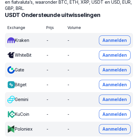
en fiatvaluta’s, waaronder BTC, ETH, XRP, USDT en USD, EUR,
GBP, BRL.
USDT Ondersteunde uitwisselingen
Exchange
Prijs
Volume
Kraken
-
-
Aanmelden
WhiteBit
-
-
Aanmelden
Gate
-
-
Aanmelden
Bitget
-
-
Aanmelden
Gemini
-
-
Aanmelden
KuCoin
-
-
Aanmelden
Poloniex
-
-
Aanmelden