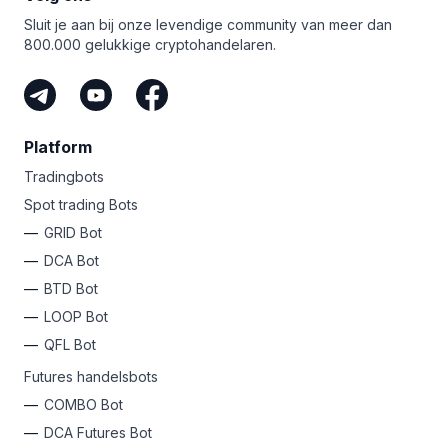
de activa van Tether nooit een grondige inspectie door
Sluit je aan bij onze levendige community van meer dan
een derde partij hebben ondergaan, wat twijfel heeft
800.000 gelukkige cryptohandelaren.
doen ontstaan over beweringen van Tether over hun
USD-activa.
Platform
Tradingbots
Spot trading Bots
GRID Bot
DCA Bot
BTD Bot
LOOP Bot
QFL Bot
Futures handelsbots
COMBO Bot
DCA Futures Bot