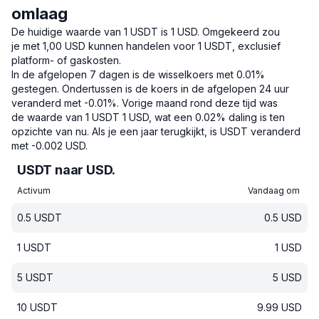
omlaag
De huidige waarde van 1 USDT is 1 USD.
Omgekeerd zou
je met 1,00 USD kunnen handelen voor 1 USDT, exclusief
platform- of gaskosten.
In de afgelopen 7 dagen is de wisselkoers met 0.01%
gestegen.
Ondertussen is de koers in de afgelopen 24 uur
veranderd met -0.01%.
Vorige maand rond deze tijd was
de waarde van 1 USDT 1 USD, wat een 0.02% daling is ten
opzichte van nu.
Als je een jaar terugkijkt, is USDT veranderd
met -0.002 USD.
USDT naar USD.
Activum
Vandaag om
0.5
USDT
0.5
USD
1
USDT
1
USD
5
USDT
5
USD
10
USDT
9.99
USD