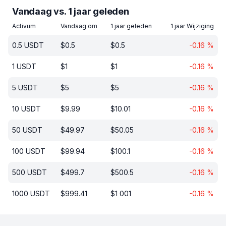
Vandaag vs. 1 jaar geleden
Activum
Vandaag om
1 jaar geleden
1 jaar Wijziging
0.5
USDT
$
0.5
$
0.5
-0.16
%
1
USDT
$
1
$
1
-0.16
%
5
USDT
$
5
$
5
-0.16
%
10
USDT
$
9.99
$
10.01
-0.16
%
50
USDT
$
49.97
$
50.05
-0.16
%
100
USDT
$
99.94
$
100.1
-0.16
%
500
USDT
$
499.7
$
500.5
-0.16
%
1000
USDT
$
999.41
$
1 001
-0.16
%