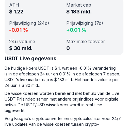
ATH
Market cap
$
1.22
$
183 mld.
Prijswijziging (24d)
Prijswijziging (7d)
-0.01
%
+
0.01
%
24u volume
Maximale toevoer
$
30 mld.
0
USDT Live gegevens
De huidige koers USDT is $ 1, wat een -0.01% verandering
is in de afgelopen 24 uur en 0.01% in de afgelopen 7 dagen.
USDT's live market cap is $ 183 mld.. Het handelsvolume per
24 uur is $ 30 mld..
De wisselkoersen worden berekend met behulp van de Live
USDT Prijsindex samen met andere prijsindices voor digitale
activa. De USDT/USD wisselkoers wordt in real-time
bijgewerkt.
Volg Bitsgap’s cryptoconverter en cryptocalculator voor 24/7
live updates van de wisselkoersen tussen crypto-