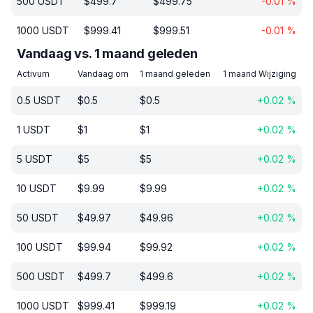
500
USDT
$
499.7
$
499.75
-0.01
%
1000
USDT
$
999.41
$
999.51
-0.01
%
Vandaag vs. 1 maand geleden
Activum
Vandaag om
1 maand geleden
1 maand Wijziging
0.5
USDT
$
0.5
$
0.5
+
0.02
%
1
USDT
$
1
$
1
+
0.02
%
5
USDT
$
5
$
5
+
0.02
%
10
USDT
$
9.99
$
9.99
+
0.02
%
50
USDT
$
49.97
$
49.96
+
0.02
%
100
USDT
$
99.94
$
99.92
+
0.02
%
500
USDT
$
499.7
$
499.6
+
0.02
%
1000
USDT
$
999.41
$
999.19
+
0.02
%