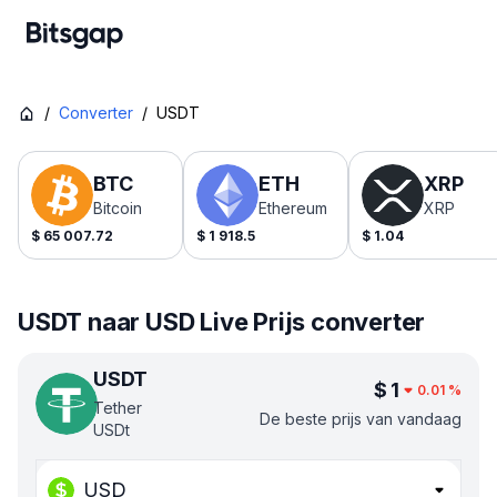
/
Converter
/
USDT
BTC
ETH
XRP
Bitcoin
Ethereum
XRP
$
65 007.72
$
1 918.5
$
1.04
USDT naar USD Live Prijs converter
USDT
$
1
0.01
%
Tether
De beste prijs van vandaag
USDt
USD