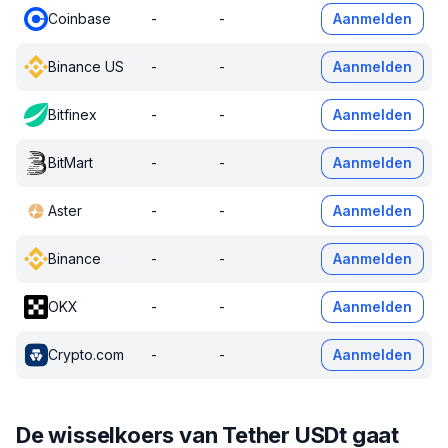
Coinbase
-
-
Aanmelden
Binance US
-
-
Aanmelden
Bitfinex
-
-
Aanmelden
BitMart
-
-
Aanmelden
Aster
-
-
Aanmelden
Binance
-
-
Aanmelden
OKX
-
-
Aanmelden
Crypto.com
-
-
Aanmelden
De wisselkoers van Tether USDt gaat