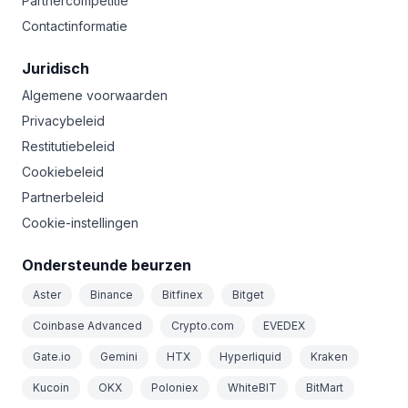
Partnercompetitie
Contactinformatie
Juridisch
Algemene voorwaarden
Privacybeleid
Restitutiebeleid
Cookiebeleid
Partnerbeleid
Cookie-instellingen
Ondersteunde beurzen
Aster
Binance
Bitfinex
Bitget
Coinbase Advanced
Crypto.com
EVEDEX
Gate.io
Gemini
HTX
Hyperliquid
Kraken
Kucoin
OKX
Poloniex
WhiteBIT
BitMart