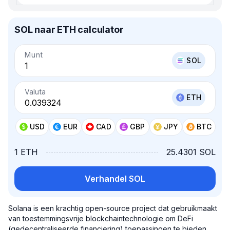
SOL naar ETH calculator
Munt
SOL
Valuta
ETH
USD
EUR
CAD
GBP
JPY
BTC
1 ETH
25.4301 SOL
Verhandel SOL
Solana is een krachtig open-source project dat gebruikmaakt
van toestemmingsvrije blockchaintechnologie om DeFi
(gedecentraliseerde financiering) toepassingen te bieden.