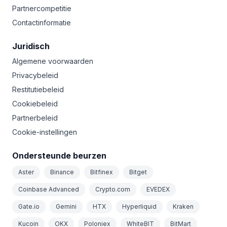
Partnercompetitie
Contactinformatie
Juridisch
Algemene voorwaarden
Privacybeleid
Restitutiebeleid
Cookiebeleid
Partnerbeleid
Cookie-instellingen
Ondersteunde beurzen
Aster
Binance
Bitfinex
Bitget
Coinbase Advanced
Crypto.com
EVEDEX
Gate.io
Gemini
HTX
Hyperliquid
Kraken
Kucoin
OKX
Poloniex
WhiteBIT
BitMart