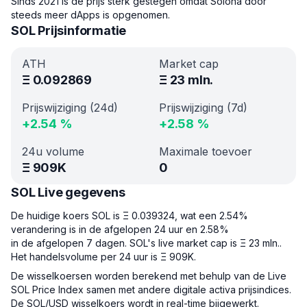
Sinds 2021 is de prijs sterk gestegen omdat Solona door
steeds meer dApps is opgenomen.
SOL Prijsinformatie
ATH
Market cap
Ξ
0.092869
Ξ
23 mln.
Prijswijziging (24d)
Prijswijziging (7d)
+
2.54
%
+
2.58
%
24u volume
Maximale toevoer
Ξ
909K
0
SOL Live gegevens
De huidige koers SOL is Ξ 0.039324, wat een 2.54%
verandering is in de afgelopen 24 uur en 2.58%
in de afgelopen 7 dagen. SOL's live market cap is Ξ 23 mln..
Het handelsvolume per 24 uur is Ξ 909K.
De wisselkoersen worden berekend met behulp van de Live
SOL Price Index samen met andere digitale activa prijsindices.
De SOL/USD wisselkoers wordt in real-time bijgewerkt.