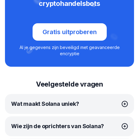
cryptohandelsbots
Gratis uitproberen
Al je gegevens zijn beveiligd met geavanceerde
encryptie
Veelgestelde vragen
Wat maakt Solana uniek?
Solana’s innovatieve combinatie van proof-of-stake
Wie zijn de oprichters van Solana?
(PoS) en proof-of-history (PoH) consensusmodellen
versnelt het validatieproces, waardoor het netwerk als