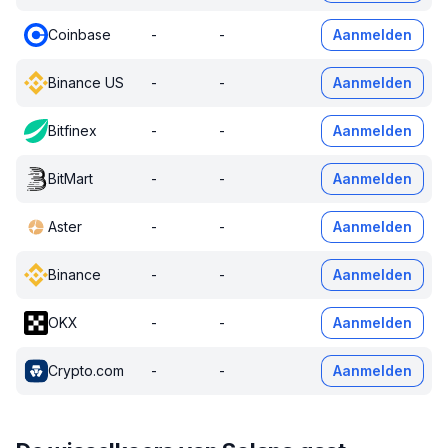
Coinbase
-
-
Aanmelden
Binance US
-
-
Aanmelden
Bitfinex
-
-
Aanmelden
BitMart
-
-
Aanmelden
Aster
-
-
Aanmelden
Binance
-
-
Aanmelden
OKX
-
-
Aanmelden
Crypto.com
-
-
Aanmelden