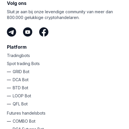
de schaalbaarheidsproblemen grotendeels opgelost,
Volg ons
waardoor de argumenten voor Solana minder sterk zijn.
Sluit je aan bij onze levendige community van meer dan
800.000 gelukkige cryptohandelaren.
Platform
Tradingbots
Spot trading Bots
GRID Bot
DCA Bot
BTD Bot
LOOP Bot
QFL Bot
Futures handelsbots
COMBO Bot