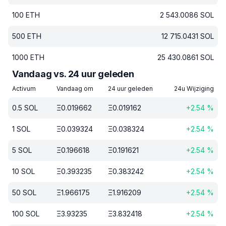
100
ETH
2 543.0086
SOL
500
ETH
12 715.0431
SOL
1000
ETH
25 430.0861
SOL
Vandaag vs. 24 uur geleden
Activum
Vandaag om
24 uur geleden
24u Wijziging
0.5
SOL
Ξ
0.019662
Ξ
0.019162
+
2.54
%
1
SOL
Ξ
0.039324
Ξ
0.038324
+
2.54
%
5
SOL
Ξ
0.196618
Ξ
0.191621
+
2.54
%
10
SOL
Ξ
0.393235
Ξ
0.383242
+
2.54
%
50
SOL
Ξ
1.966175
Ξ
1.916209
+
2.54
%
100
SOL
Ξ
3.93235
Ξ
3.832418
+
2.54
%