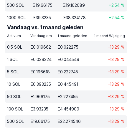
500
SOL
Ξ
19.66175
Ξ
19.162089
+
2.54
%
1000
SOL
Ξ
39.3235
Ξ
38.324178
+
2.54
%
Vandaag vs. 1 maand geleden
Activum
Vandaag om
1 maand geleden
1 maand Wijziging
0.5
SOL
Ξ
0.019662
Ξ
0.022275
-13.29
%
1
SOL
Ξ
0.039324
Ξ
0.044549
-13.29
%
5
SOL
Ξ
0.196618
Ξ
0.222745
-13.29
%
10
SOL
Ξ
0.393235
Ξ
0.445491
-13.29
%
50
SOL
Ξ
1.966175
Ξ
2.227455
-13.29
%
100
SOL
Ξ
3.93235
Ξ
4.454909
-13.29
%
500
SOL
Ξ
19.66175
Ξ
22.274546
-13.29
%