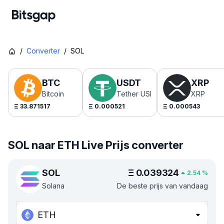
/
Converter
/
SOL
BTC
USDT
XRP
Bitcoin
Tether USDt
XRP
Ξ
33.871517
Ξ
0.000521
Ξ
0.000543
SOL naar ETH Live Prijs converter
SOL
Ξ
0.039324
2.54
%
Solana
De beste prijs van vandaag
ETH