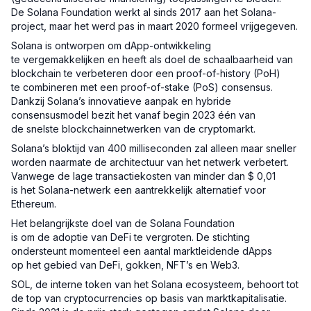
De Solana Foundation werkt al sinds 2017 aan het Solana-
project, maar het werd pas in maart 2020 formeel vrijgegeven.
Solana is ontworpen om dApp-ontwikkeling
te vergemakkelijken en heeft als doel de schaalbaarheid van
blockchain te verbeteren door een proof-of-history (PoH)
te combineren met een proof-of-stake (PoS) consensus.
Dankzij Solana’s innovatieve aanpak en hybride
consensusmodel bezit het vanaf begin 2023 één van
de snelste blockchainnetwerken van de cryptomarkt.
Solana’s bloktijd van 400 milliseconden zal alleen maar sneller
worden naarmate de architectuur van het netwerk verbetert.
Vanwege de lage transactiekosten van minder dan $ 0,01
is het Solana-netwerk een aantrekkelijk alternatief voor
Ethereum.
Het belangrijkste doel van de Solana Foundation
is om de adoptie van DeFi te vergroten. De stichting
ondersteunt momenteel een aantal marktleidende dApps
op het gebied van DeFi, gokken, NFT’s en Web3.
SOL, de interne token van het Solana ecosysteem, behoort tot
de top van cryptocurrencies op basis van marktkapitalisatie.