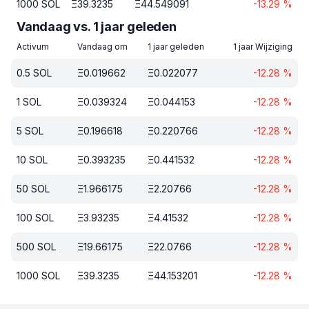
1000
SOL
Ξ
39.3235
Ξ
44.549091
-13.29
%
Vandaag vs. 1 jaar geleden
Activum
Vandaag om
1 jaar geleden
1 jaar Wijziging
0.5
SOL
Ξ
0.019662
Ξ
0.022077
-12.28
%
1
SOL
Ξ
0.039324
Ξ
0.044153
-12.28
%
5
SOL
Ξ
0.196618
Ξ
0.220766
-12.28
%
10
SOL
Ξ
0.393235
Ξ
0.441532
-12.28
%
50
SOL
Ξ
1.966175
Ξ
2.20766
-12.28
%
100
SOL
Ξ
3.93235
Ξ
4.41532
-12.28
%
500
SOL
Ξ
19.66175
Ξ
22.0766
-12.28
%
1000
SOL
Ξ
39.3235
Ξ
44.153201
-12.28
%