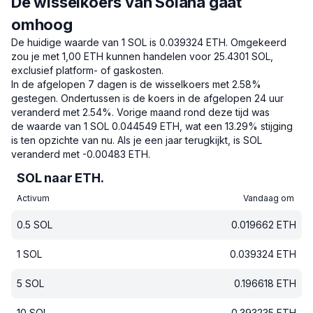
De wisselkoers van Solana gaat
omhoog
De huidige waarde van 1 SOL is 0.039324 ETH.
Omgekeerd
zou je met 1,00 ETH kunnen handelen voor 25.4301 SOL,
exclusief platform- of gaskosten.
In de afgelopen 7 dagen is de wisselkoers met 2.58%
gestegen.
Ondertussen is de koers in de afgelopen 24 uur
veranderd met 2.54%.
Vorige maand rond deze tijd was
de waarde van 1 SOL 0.044549 ETH, wat een 13.29% stijging
is ten opzichte van nu.
Als je een jaar terugkijkt, is SOL
veranderd met -0.00483 ETH.
SOL naar ETH.
Activum
Vandaag om
0.5
SOL
0.019662
ETH
1
SOL
0.039324
ETH
5
SOL
0.196618
ETH
10
SOL
0.393235
ETH